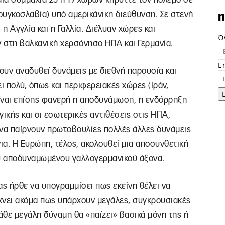
ιουγκοσλαβία) υπό αμερικάνικη διεύθυνση. Σε στενή
n
η Αγγλία και η Γαλλία. Διέλυαν χώρες και
Ό
 στη βαλκανική χερσόνησο ΗΠΑ και Γερμανία.
E
χουν αναδυθεί δυνάμεις με διεθνή παρουσία και
ι πολύ, όπως και περιφερειακές χώρες (Ιράν,
 Είναι επίσης φανερή η αποδυνάμωση, η ενδόρρηξη
ικής και οι εσωτερικές αντιθέσεις στις ΗΠΑ,
 να παίρνουν πρωτοβουλίες πολλές άλλες δυνάμεις
νια. Η Ευρώπη, τέλος, ακολουθεί μια αποσυνθετική
ου αποδυναμωμένου γαλλογερμανικού άξονα.
ίας ήρθε να υπογραμμίσει πως εκείνη θέλει να
ίχνει ακόμα πως υπάρχουν μεγάλες, συγκρουσιακές
 κάθε μεγάλη δύναμη θα «παίζει» βασικά μόνη της ή