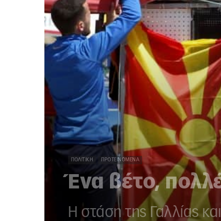
ΠΟΛΙΤΙΚΉ
ΠΡΟΤΕΙΝΌΜΕΝΑ
Ένα βέτο, πολλ
Η στάση της Γαλλίας κα