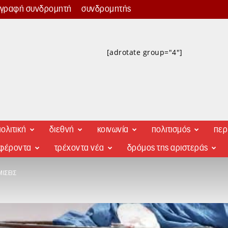
γγραφή συνδρομητή
συνδρομητής
[adrotate group="4"]
ολιτική
διεθνή
κοινωνία
πολιτισμός
περ
αφέροντα
τρέχοντα νέα
δρόμος της αριστεράς
ΊΣΕΙΣ