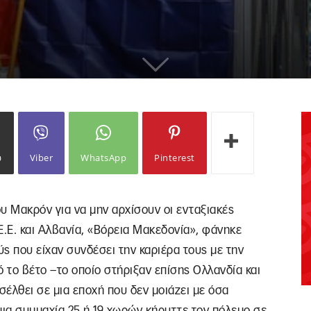
ω
Viber
WhatsApp
Pinterest
ου Μακρόν για να μην αρχίσουν οι ενταξιακές
.Ε. και Αλβανία, «Βόρεια Μακεδονία», φάνηκε
ύς που είχαν συνδέσει την καριέρα τους με την
ό το βέτο –το οποίο στήριξαν επίσης Ολλανδία και
σέλθει σε μια εποχή που δεν μοιάζει με όσα
 μια συμμαχία 25 ή 19 χωρών κήρυττε τον πόλεμο σε