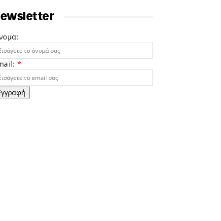
ewsletter
νομα:
mail:
*
Εγγραφή