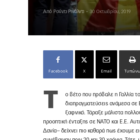
Από
Ρούντι Ρινάλντι
-
30 Οκτωβρίου, 2019
Facebook
X
Email
Τυπών
Τ
ο βέτο που πρόβαλε η Γαλλία τ
διαπραγματεύσεις ανάμεσα σε Ε
ξαφνικό. Τάραξε μάλιστα πολλο
προοπτική ένταξης σε ΝΑΤΟ και Ε.Ε. Αυτ
Δανία– δείχνει πιο καθαρά πως έχουμε ει
συνέβαιναν πριν 20 και 30 χρόνια. Τότε,