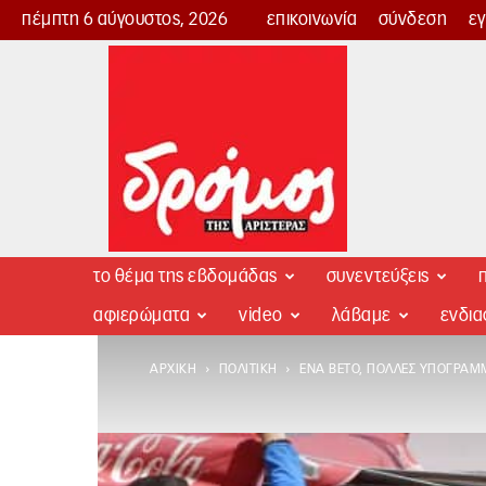
πέμπτη 6 αύγουστος, 2026
επικοινωνία
σύνδεση
ε
Δρόμος
της
Αριστεράς
το θέμα της εβδομάδας
συνεντεύξεις
π
αφιερώματα
video
λάβαμε
ενδι
ΑΡΧΙΚΉ
ΠΟΛΙΤΙΚΉ
ΈΝΑ ΒΈΤΟ, ΠΟΛΛΈΣ ΥΠΟΓΡΑΜΜ