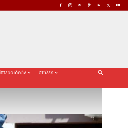
ίπτερο ιδεών
στήλες