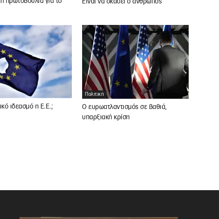
ή πρωτοβουλία για το
Είναι να σκάσει ο άνθρωπος
Πολιτική
ικό ιδεασμό η Ε.Ε.;
Ο ευρωατλαντισμός σε βαθιά,
υπαρξιακή κρίση