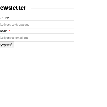
ewsletter
νομα:
mail:
*
Εγγραφή