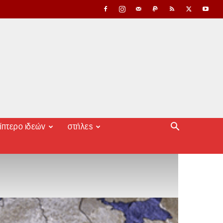
ίπτερο ιδεών
στήλες