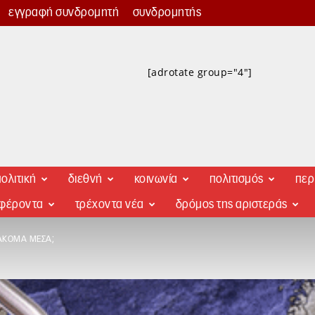
εγγραφή συνδρομητή
συνδρομητής
[adrotate group="4"]
ολιτική
διεθνή
κοινωνία
πολιτισμός
περ
αφέροντα
τρέχοντα νέα
δρόμος της αριστεράς
 ΑΚΌΜΑ ΜΈΣΑ;