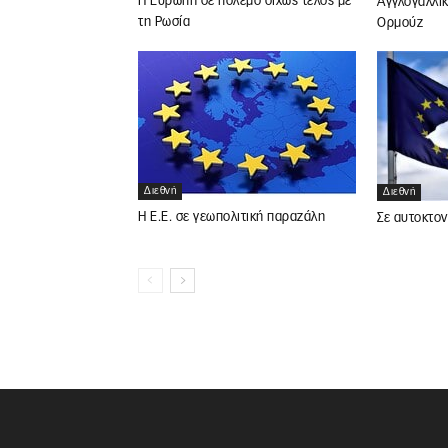
Η Ευρώπη σε πόλεμο δίχως τέλος με
Αγγλογαλλικ
τη Ρωσία
Ορμούζ
Διεθνή
Διεθνή
Η Ε.Ε. σε γεωπολιτική παραζάλη
Σε αυτοκτον