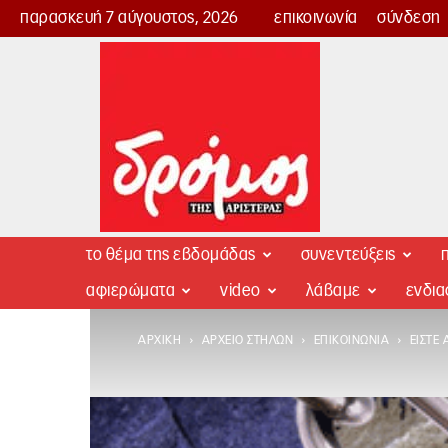
παρασκευή 7 αύγουστος, 2026
επικοινωνία
σύνδεση
Δρόμος
της
Αριστεράς
το θέμα της εβδομάδας
συνεντεύξεις
π
αφιερώματα
video
λάβαμε
ενδι
ΑΡΧΙΚΉ
ΑΡΧΕΊΟ ΣΤΗΛΏΝ
ΕΠΙΚΟΙΝΩΝΊΑ
ΕΊΣΤΕ