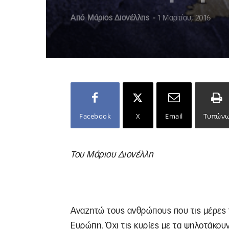
Από
Μάριος Διονέλλης
-
1 Μαρτίου, 2016
Facebook
X
Email
Τυπών
Του Μάριου Διονέλλη
Αναζητώ τους ανθρώπους που τις μέρες
Ευρώπη. Όχι τις κυρίες με τα ψηλοτάκου