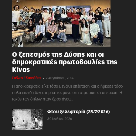
Ο ξεπεσμός της Δύσης και οι
δημοκρατικές πρωτοβουλίες της
Κίνας
-
Στέλιος Ελληνιάδης
2 Αυγούστου, 2026
Η αποικιοκρατία είχε τόσο μεγάλη επέκταση και διήρκεσε τόσο
πολύ επειδή δεν στηρίχτηκε μόνο στη στρατιωτική υπεροχή. Η
ισχύς των όπλων ήταν όρος άνευ...
Φτου ξελεφτερία (25/7/2026)
30 Ιουλίου, 2026