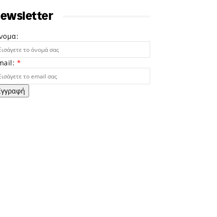
ewsletter
νομα:
mail:
*
Εγγραφή