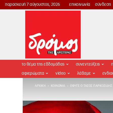
παρασκευή 7 αύγουστος, 2026
επικοινωνία
σύνδεση
Δρόμος
της
Αριστεράς
το θέμα της εβδομάδας
συνεντεύξεις
π
αφιερώματα
video
λάβαμε
ενδι
ΑΡΧΙΚΉ
ΚΟΙΝΩΝΊΑ
ΈΦΥΓΕ Ο ΤΆΣΟΣ ΠΑΡΚΟΣΊΔΗΣ