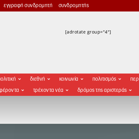
εγγραφή συνδρομητή
συνδρομητής
[adrotate group="4"]
ολιτική
διεθνή
κοινωνία
πολιτισμός
περ
αφέροντα
τρέχοντα νέα
δρόμος της αριστεράς