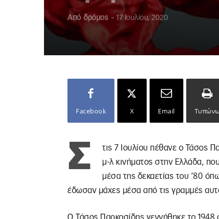
Από
δρόμος
-
17 Ιουλίου, 2020
Facebook
X
Email
Τυπών
Σ
τις 7 Ιουλίου πέθανε ο Τάσος 
μ-λ κινήματος στην Ελλάδα, που
μέσα της δεκαετίας του ’80 όπ
έδωσαν μάχες μέσα από τις γραμμές αυτ
Ο Τάσος Παρκοσίδης γεννήθηκε το 1948 