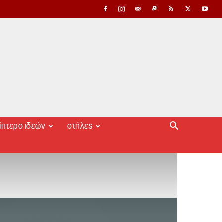
ίπτερο ιδεών
στήλες