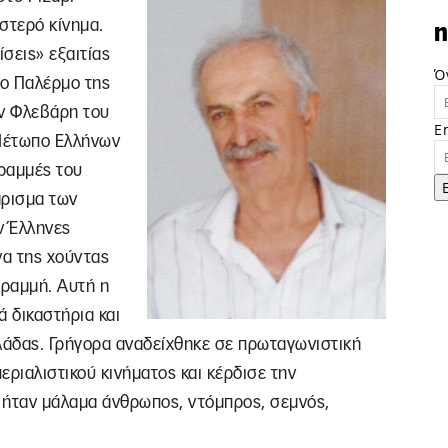
στερό κίνημα.
n
ίσεις» εξαιτίας
Ό
το Παλέρμο της
ον Φλεβάρη του
E
Μέτωπο Ελλήνων
γραμμές του
άρισμα των
 Έλληνες
να της χούντας
γραμμή. Αυτή η
ά δικαστήρια και
λλάδας. Γρήγορα αναδείχθηκε σε πρωταγωνιστική
εριαλιστικού κινήματος και κέρδισε την
 ήταν μάλαμα άνθρωπος, ντόμπρος, σεμνός,