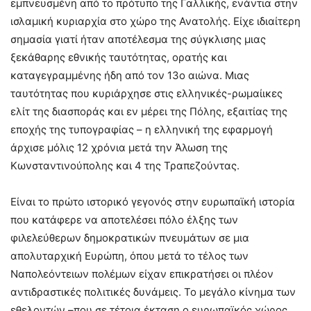
εμπνευσμένη από το πρότυπο της Γαλλικής, ενάντια στην
ισλαμική κυριαρχία στο χώρο της Ανατολής. Είχε ιδιαίτερη
σημασία γιατί ήταν αποτέλεσμα της σύγκλισης μιας
ξεκάθαρης εθνικής ταυτότητας, ορατής και
καταγεγραμμένης ήδη από τον 13ο αιώνα. Μιας
ταυτότητας που κυριάρχησε στις ελληνικές-ρωμαίικες
ελίτ της διασποράς και εν μέρει της Πόλης, εξαιτίας της
εποχής της τυπογραφίας – η ελληνική της εφαρμογή
άρχισε μόλις 12 χρόνια μετά την Άλωση της
Κωνσταντινούπολης και 4 της Τραπεζούντας.
Είναι το πρώτο ιστορικό γεγονός στην ευρωπαϊκή ιστορία
που κατάφερε να αποτελέσει πόλο έλξης των
φιλελεύθερων δημοκρατικών πνευμάτων σε μια
απολυταρχική Ευρώπη, όπου μετά το τέλος των
Ναπολεόντειων πολέμων είχαν επικρατήσει οι πλέον
αντιδραστικές πολιτικές δυνάμεις. Το μεγάλο κίνημα των
εθελοντών –που σε τέτοια έκταση ο ευρωπαϊκός χώρος