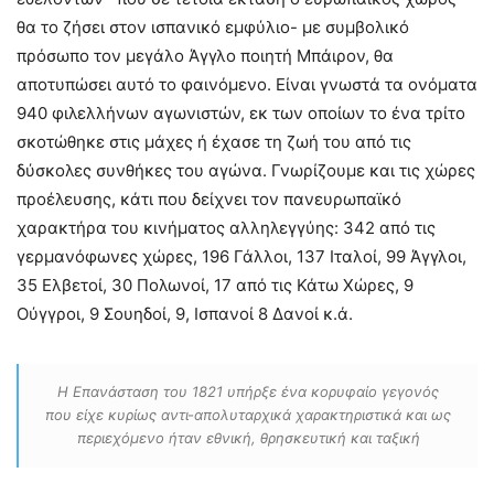
θα το ζήσει στον ισπανικό εμφύλιο- με συμβολικό
πρόσωπο τον μεγάλο Άγγλο ποιητή Μπάιρον, θα
αποτυπώσει αυτό το φαινόμενο. Είναι γνωστά τα ονόματα
940 φιλελλήνων αγωνιστών, εκ των οποίων το ένα τρίτο
σκοτώθηκε στις μάχες ή έχασε τη ζωή του από τις
δύσκολες συνθήκες του αγώνα. Γνωρίζουμε και τις χώρες
προέλευσης, κάτι που δείχνει τον πανευρωπαϊκό
χαρακτήρα του κινήματος αλληλεγγύης: 342 από τις
γερμανόφωνες χώρες, 196 Γάλλοι, 137 Ιταλοί, 99 Άγγλοι,
35 Ελβετοί, 30 Πολωνοί, 17 από τις Κάτω Χώρες, 9
Ούγγροι, 9 Σουηδοί, 9, Ισπανοί 8 Δανοί κ.ά.
Η Επανάσταση του 1821 υπήρξε ένα κορυφαίο γεγονός
που είχε κυρίως αντι-απολυταρχικά χαρακτηριστικά και ως
περιεχόμενο ήταν εθνική, θρησκευτική και ταξική