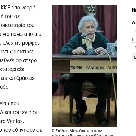
υ ΚΚΕ από νεαρή
n
σή του σε
Ό
 δικτατορία του
υ για πάνω από μια
E
ε όλες τις μορφές
 αντιφασιστών.
διεθνές αριστερό
ικτατορικές
ις και δράσεις
άδα.
θεση που
 και του ενιαίου
tro Vento»,
υ τον οδήγησαν σε
Ο Στέλιος Μανούσακας στην