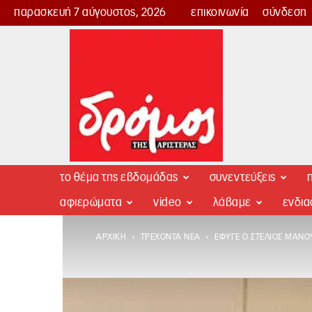
παρασκευή 7 αύγουστος, 2026
επικοινωνία
σύνδεση
Δρόμος
της
Αριστεράς
το θέμα της εβδομάδας
συνεντεύξεις
π
αφιερώματα
video
λάβαμε
ενδι
ΑΡΧΙΚΉ
ΤΡΈΧΟΝΤΑ ΝΈΑ
ΈΦΥΓΕ Ο ΣΤΈΛΙΟΣ ΜΑΝΟΎ