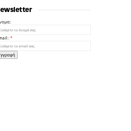
ewsletter
νομα:
mail:
*
Εγγραφή