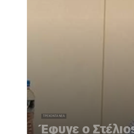
ΤΡΈΧΟΝΤΑ ΝΈΑ
Έφυγε ο Στέλιο