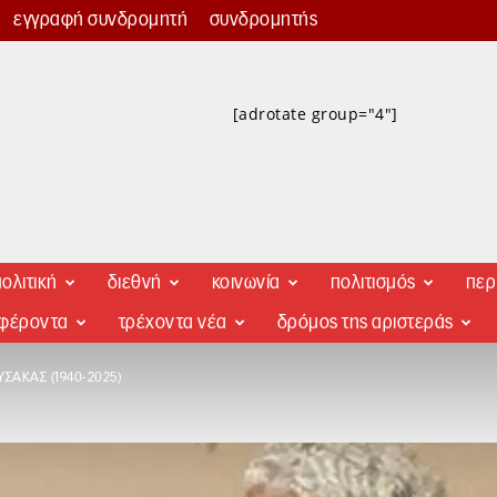
εγγραφή συνδρομητή
συνδρομητής
[adrotate group="4"]
ολιτική
διεθνή
κοινωνία
πολιτισμός
περ
αφέροντα
τρέχοντα νέα
δρόμος της αριστεράς
ΣΑΚΑΣ (1940-2025)