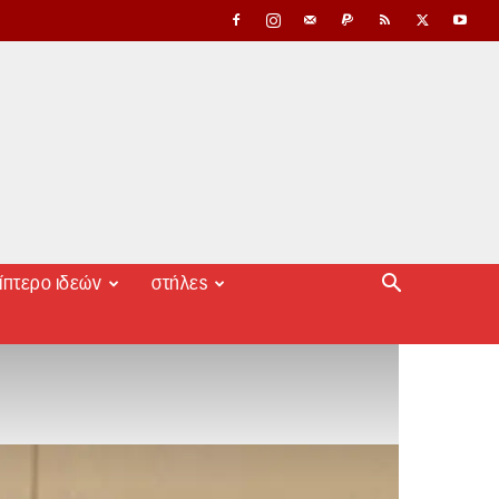
ίπτερο ιδεών
στήλες