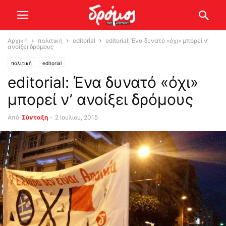
Αρχική
πολιτική
editorial
editorial: Ένα δυνατό «όχι» μπορεί ν’
ανοίξει δρόμους
πολιτική
editorial
editorial: Ένα δυνατό «όχι»
μπορεί ν’ ανοίξει δρόμους
Από
Σύνταξη
-
2 Ιουλίου, 2015