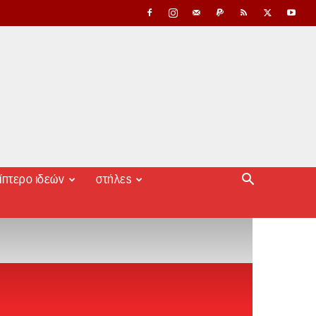
ίπτερο ιδεών
στήλες