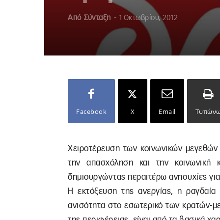
Από
Σύνταξη
-
1 Οκτωβρίου, 2012
Facebook
X
Email
Τυπών
Χειροτέρευση των κοινωνικών μεγεθών 
την απασχόληση και την κοινωνική 
δημιουργώντας περαιτέρω ανησυχίες για
Η εκτόξευση της ανεργίας, η ραγδαία 
ανισότητα στο εσωτερικό των κρατών-μ
της περιφέρειας, είναι από τα βασικά χα