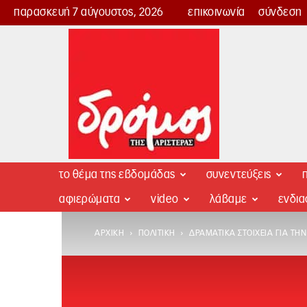
παρασκευή 7 αύγουστος, 2026
επικοινωνία
σύνδεση
Δρόμος
της
Αριστεράς
το θέμα της εβδομάδας
συνεντεύξεις
π
αφιερώματα
video
λάβαμε
ενδι
ΑΡΧΙΚΉ
ΠΟΛΙΤΙΚΉ
ΔΡΑΜΑΤΙΚΆ ΣΤΟΙΧΕΊΑ ΓΙΑ ΤΗΝ