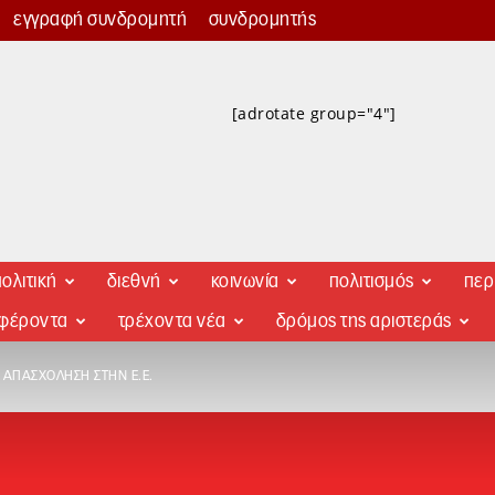
εγγραφή συνδρομητή
συνδρομητής
[adrotate group="4"]
ολιτική
διεθνή
κοινωνία
πολιτισμός
περ
αφέροντα
τρέχοντα νέα
δρόμος της αριστεράς
 ΑΠΑΣΧΌΛΗΣΗ ΣΤΗΝ Ε.Ε.