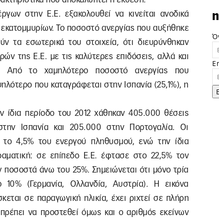
έργων στην Ε.Ε. εξακολουθεί να κινείται ανοδικά
n
 εκατομμυρίων. Το ποσοστό ανεργίας που αυξήθηκε
Ό
ούν τα εσωτερικά του στοιχεία, ότι διευρύνθηκαν
ών της Ε.Ε. με τις καλύτερες επιδόσεις, αλλά και
E
. Από το χαμηλότερο ποσοστό ανεργίας που
ψηλότερο που καταγράφεται στην Ισπανία (25,1%), η
ην ίδια περίοδο του 2012 χάθηκαν 405.000 θέσεις
την Ισπανία και 205.000 στην Πορτογαλία. Οι
 το 4,5% του ενεργού πληθυσμού, ενώ την ίδια
ραματική: σε επίπεδο Ε.Ε. έφτασε στο 22,5% τον
ν ποσοστά άνω του 25%. Σημειώνεται ότι μόνο τρία
10% (Γερμανία, Ολλανδία, Αυστρία). Η εικόνα
κεται σε παραγωγική ηλικία, έχει ριχτεί σε πλήρη
πρέπει να προστεθεί όμως και ο αριθμός εκείνων