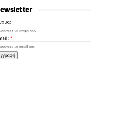
ewsletter
νομα:
mail:
*
Εγγραφή