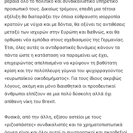
βέβαια όλο το πολιτικό και συνδικαλιστικό υπηρετικό
προσωπικό τους. Δικαίως τρέμουν, επειδή μια τέτοια
εξέλιξη θα διαταράξει την όποια εύθραυστη ισορροπία
κρατούν με νύχια και με δόντια, θα οξύνει τις αντιθέσεις
μεταξύ των ισχυρών στην Ευρώπη και διεθνώς, και θα
ορθώσει νέα εμπόδια στους σχεδιασμούς της Γερμανίας.
Έτσι, όλες αυτές οι αντιδραστικές δυνάμεις κάνουν τα
πάντα ώστε η κατάσταση να παραμείνει ως έχει,
επιχειρώντας απελπισμένα να κρύψουν τη βαθύτατη
κρίση και την πολύπλευρη γύμνια του ψυχορραγούντος
«ευρωπαϊκού οικοδομήματος». Για τους ίδιους ακριβώς
λόγους, ακόμη και μόνο διαισθητικά οι προοδευτικοί
άνθρωποι ελπίζουν σε μια πολύ δύσκολη αλλά όχι
απίθανη νίκη του Brexit.
Φυσικά, από την άλλη, εξίσου αστείοι με τους
«ριζοσπάστες» συνδικαλιστές και τα χρηματοπιστωτικά
όρνεα είναι και όλοι αυτοί οι συντηρητικοί και ακροδεξιοί