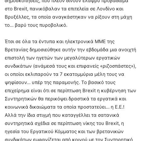
δημοσκοπήσεις, που πλέον δίνουν ελαφρύ προβάδισμα
στο Brexit, πανικόβαλαν τα επιτελεία σε Λονδίνο και
Βρυξέλλες, τα οποία αναγκάστηκαν να ρίξουν στη μάχη
το… βαρύ τους πυροβολικό.
Έτσι σε όλα τα έντυπα και ηλεκτρονικά ΜΜΕ της
Βρετανίας δημοσιεύθηκε αυτήν την εβδομάδα μια ανοιχτή
επιστολή των ηγετών των μεγαλύτερων εργατικών
συνδικάτων (ανάμεσά τους και επιφανείς «ριζοσπάστες»),
οι οποίοι εκλιπαρούν τα 7 εκατομμύρια μέλη τους να
ψηφίσουν… υπέρ της παραμονής. Το βασικό τους
επιχείρημα είναι ότι σε περίπτωση Brexit η κυβέρνηση των
Συντηρητικών θα περικόψει δραστικά τα εργατικά και
κοινωνικά δικαιώματα τα οποία προστατεύει… η Ε.Ε.!
Αλλά την ίδια στιγμή που καταγγέλλει τα σατανικά
συντηρητικά σχέδια σε περίπτωση νίκης του Brexit, η
ηγεσία του Εργατικού Κόμματος και των βρετανικών
συνδικάτων εμφανίζεται από κοινού με τον Συντηρητικό