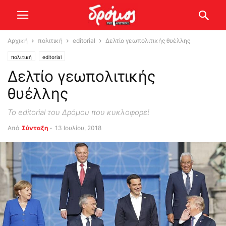
Αρχική
πολιτική
editorial
Δελτίο γεωπολιτικής θυέλλης
πολιτική
editorial
Δελτίο γεωπολιτικής
θυέλλης
Το editorial του Δρόμου που κυκλοφορεί
Από
Σύνταξη
-
13 Ιουλίου, 2018