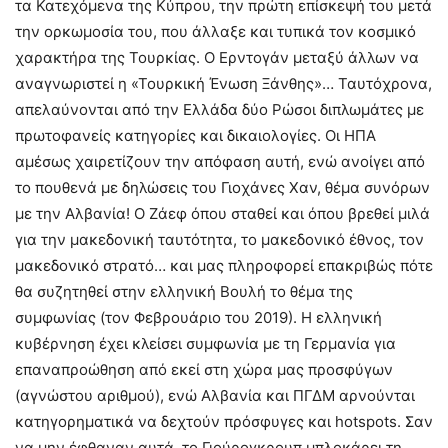
τα Κατεχόμενα της Κύπρου, την πρώτη επίσκεψή του μετά
την ορκωμοσία του, που άλλαξε και τυπικά τον κοσμικό
χαρακτήρα της Τουρκίας. Ο Ερντογάν μεταξύ άλλων να
αναγνωριστεί η «Τουρκική Ένωση Ξάνθης»… Ταυτόχρονα,
απελαύνονται από την Ελλάδα δύο Ρώσοι διπλωμάτες με
πρωτοφανείς κατηγορίες και δικαιολογίες. Οι ΗΠΑ
αμέσως χαιρετίζουν την απόφαση αυτή, ενώ ανοίγει από
το πουθενά με δηλώσεις του Γιοχάνες Χαν, θέμα συνόρων
με την Αλβανία! Ο Ζάεφ όπου σταθεί και όπου βρεθεί μιλά
για την μακεδονική ταυτότητα, το μακεδονικό έθνος, τον
μακεδονικό στρατό… και μας πληροφορεί επακριβώς πότε
θα συζητηθεί στην ελληνική Βουλή το θέμα της
συμφωνίας (τον Φεβρουάριο του 2019). Η ελληνική
κυβέρνηση έχει κλείσει συμφωνία με τη Γερμανία για
επαναπροώθηση από εκεί στη χώρα μας προσφύγων
(αγνώστου αριθμού), ενώ Αλβανία και ΠΓΔΜ αρνούνται
κατηγορηματικά να δεχτούν πρόσφυγες και hotspots. Σαν
να μην έφθαναν αυτά, το Γιούρογκρουπ μπλοκάρει τη