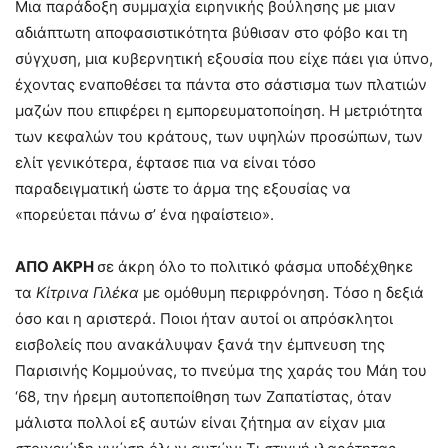
Μια παράδοξη συμμαχία ειρηνικής βούλησης με μιαν
αδιάπτωτη αποφασιστικότητα βύθισαν στο φόβο και τη
σύγχυση, μια κυβερνητική εξουσία που είχε πάει για ύπνο,
έχοντας εναποθέσει τα πάντα στο σάστισμα των πλατιών
μαζών που επιφέρει η εμπορευματοποίηση. Η μετριότητα
των κεφαλών του κράτους, των υψηλών προσώπων, των
ελίτ γενικότερα, έφτασε πια να είναι τόσο
παραδειγματική ώστε το άρμα της εξουσίας να
«πορεύεται πάνω σ’ ένα ηφαίστειο».
ΑΠΟ ΑΚΡΗ
σε άκρη όλο το πολιτικό φάσμα υποδέχθηκε
τα
Κίτρινα Γιλέκα
με ομόθυμη περιφρόνηση. Τόσο η δεξιά
όσο και η αριστερά. Ποιοι ήταν αυτοί οι απρόσκλητοι
εισβολείς που ανακάλυψαν ξανά την έμπνευση της
Παρισινής Κομμούνας, το πνεύμα της χαράς του Μάη του
‘68, την ήρεμη αυτοπεποίθηση των Ζαπατίστας, όταν
μάλιστα πολλοί εξ αυτών είναι ζήτημα αν είχαν μια