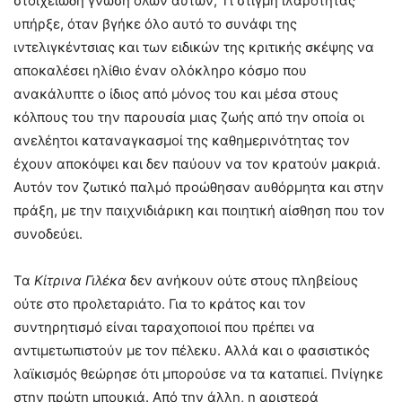
στοιχειώδη γνώση όλων αυτών; Τι στιγμή ιλαρότητας
υπήρξε, όταν βγήκε όλο αυτό το συνάφι της
ιντελιγκέντσιας και των ειδικών της κριτικής σκέψης να
αποκαλέσει ηλίθιο έναν ολόκληρο κόσμο που
ανακάλυπτε ο ίδιος από μόνος του και μέσα στους
κόλπους του την παρουσία μιας ζωής από την οποία οι
ανελέητοι καταναγκασμοί της καθημερινότητας τον
έχουν αποκόψει και δεν παύουν να τον κρατούν μακριά.
Αυτόν τον ζωτικό παλμό προώθησαν αυθόρμητα και στην
πράξη, με την παιχνιδιάρικη και ποιητική αίσθηση που τον
συνοδεύει.
Τα
Κίτρινα Γιλέκα
δεν ανήκουν ούτε στους πληβείους
ούτε στο προλεταριάτο. Για το κράτος και τον
συντηρητισμό είναι ταραχοποιοί που πρέπει να
αντιμετωπιστούν με τον πέλεκυ. Αλλά και ο φασιστικός
λαϊκισμός θεώρησε ότι μπορούσε να τα καταπιεί. Πνίγηκε
στην πρώτη μπουκιά. Από την άλλη, η αριστερά