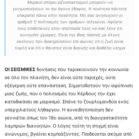
Μερικοί σπόροι ριζοσπαστισμού μπορούν να
γονιμοποιήσουν το πιο άγονο έδαφος. Η ποιότητα πάντοτε
επικρατεί πάνω στην ποσότητα. Μη σας ανησυχούν οι
αριθμοί! Ο πολιτισμός των αριθμών τελειώνει. Αφήστε
τους επιθετικούς στην απελπισία τους να σας λένε ότι
κυνηγάτε χίμαιρες. Είναι της ίδιας πάστας με όλους
εκείνους που διακηρύσσουν επί αιώνες ότι η ζωή είναι
τυφλή και ότι ο θάνατος είναι διαυγής και διαθέτει νόημα
ΟΙ ΣΕΙΣΜΙΚΕΣ
δονήσεις που ταρακουνούν την κοινωνία
σε όλο τον πλανήτη, δεν είναι ούτε ταραχές, ούτε
εξέγερση ούτε επανάσταση. Σηματοδοτούν την αφύπνιση
μιας ζωής, που ο πολιτισμός του Κέρδους την έχει
καταδικάσει σε μαρασμό. Σπάνε το ζουρλομανδύα ενός
υπερχιλιετούς λήθαργου. Η συνειδητοποίηση δεν
γεννιέται όπως τον 18ο αιώνα, από τη διαυγαστικότητα
λαμπρών διανοητών. Ο λόγος τούτη τη στιγμή είναι
ανώνυμος, βγαίνει κομπιάζοντας. Παιδεύεται ακόμα από