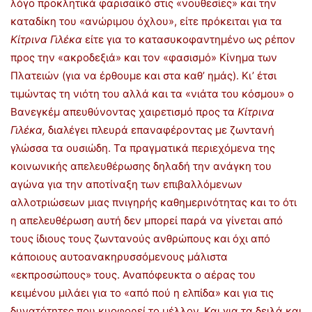
λόγο προκλητικά φαρισαϊκό στις «νουθεσίες» και την
καταδίκη του «ανώριμου όχλου», είτε πρόκειται για τα
Κίτρινα Γιλέκα
είτε για το κατασυκοφαντημένο ως ρέπον
προς την «ακροδεξιά» και τον «φασισμό» Κίνημα των
Πλατειών (για να έρθουμε και στα καθ’ ημάς). Κι’ έτσι
τιμώντας τη νιότη του αλλά και τα «νιάτα του κόσμου» ο
Βανεγκέμ απευθύνοντας χαιρετισμό προς τα
Κίτρινα
Γιλέκα,
διαλέγει πλευρά επαναφέροντας με ζωντανή
γλώσσα τα ουσιώδη. Τα πραγματικά περιεχόμενα της
κοινωνικής απελευθέρωσης δηλαδή την ανάγκη του
αγώνα για την αποτίναξη των επιβαλλόμενων
αλλοτριώσεων μιας πνιγηρής καθημερινότητας και το ότι
η απελευθέρωση αυτή δεν μπορεί παρά να γίνεται από
τους ίδιους τους ζωντανούς ανθρώπους και όχι από
κάποιους αυτοανακηρυσσόμενους μάλιστα
«εκπροσώπους» τους. Αναπόφευκτα ο αέρας του
κειμένου μιλάει για το «από πού η ελπίδα» και για τις
δυνατότητες που κυοφορεί το μέλλον. Και για τα δειλά και