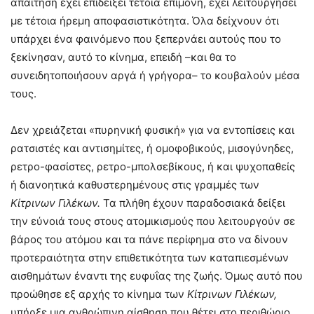
απαίτηση έχει επιδείξει τέτοια επιμονή, έχει λειτουργήσει
με τέτοια ήρεμη αποφασιστικότητα. Όλα δείχνουν ότι
υπάρχει ένα φαινόμενο που ξεπερνάει αυτούς που το
ξεκίνησαν, αυτό το κίνημα, επειδή –και θα το
συνειδητοποιήσουν αργά ή γρήγορα– το κουβαλούν μέσα
τους.
Δεν χρειάζεται «πυρηνική φυσική» για να εντοπίσεις και
ρατσιστές και αντισημίτες, ή ομοφοβικούς, μισογύνηδες,
ρετρο-φασίστες, ρετρο-μπολσεβίκους, ή και ψυχοπαθείς
ή διανοητικά καθυστερημένους στις γραμμές των
Κίτρινων Γιλέκων.
Τα πλήθη έχουν παραδοσιακά δείξει
την εύνοιά τους στους ατομικισμούς που λειτουργούν σε
βάρος του ατόμου και τα πάνε περίφημα στο να δίνουν
προτεραιότητα στην επιθετικότητα των καταπιεσμένων
αισθημάτων έναντι της ευφυΐας της ζωής. Όμως αυτό που
προώθησε εξ αρχής το κίνημα των
Κίτρινων Γιλέκων,
υπήρξε μια ανθρώπινη αίσθηση που θέτει στο περιθώριο