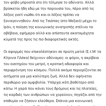
τον φόβο μπροστά στο ότι τόλμησε το αδύνατο. Αλλά
βρίσκεται ήδη εδώ με την παρουσία του, πέρα από τις
λέξεις γιατί νιώθει ότι και οι λέξεις πρέπει να
ξαναγεννηθούν. Από τις Τσιάπας (στο Μεξικό) μέχρι το
Ιράν, η ποίηση της κοινωνικής ανατροπής στέλνει τα
αβέβαια, εφήμερα αλλά και απίστευτα ακαταμάχητα
κύματά της προς τις πιο διαφορετικές ακτές.
Οι αφορμές που επικαλέστηκαν σε πρώτη ματιά (Σ.τ.Μ: τα
Κίτρινα Γιλέκα)
δείχνουν αδύναμες: οι φόροι, η ακρίβεια
του εισιτηρίου του μετρό, η κρατική αδιαφορία και
περιφρόνηση του κόσμου. Πολλά ακόμα περιορίζονται σε
αιτήματα για μια καλύτερη ζωή. Αλλά δεν αφήνεται
περιθώριο για αμφιβολία. Υπάρχει κάτι βαθύτερο από
κάτω. Η χαρά που κάνει τους δρόμους και τις πλατείες,
τις καρδιές των ανθρώπων να χορεύουν, πηγάζει από την
επιθυμία να ζήσουν ελεύθερα. Σπάνια μια κοινωνική