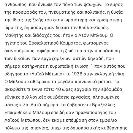
άνθρωπος, που ένιωθε τον πόνο των φτωχών. Το εύρος
της προσφοράς του, πνευματικής και πολιτικής, η θυσία
της ίδιας της ζωής του στην ωραιότερη και κρισιμότερη
ώρα της, δημιούργησαν δίκαια τον θρύλο-Ζωρές.
Μαθητής και διάδοχός του, ήταν ο Λεόν Μπλουμ. Ο
ηγέτης του Σοσιαλιστικού Κόμματος, φωτισμένος
διανοούμενος, αφιέρωσε τη ζωή του στην υπεράσπιση
των δικαίων των εργαζομένων, αυτών δηλαδή, που
σήμερα κατήργησε η ευρωπαϊκή ένωση. Ήταν αυτός που
οδήγησε το «Λαϊκό Μέτωπο» το 1936 στην εκλογική νίκη.
Ο Μπλουμ καθιέρωσε τα μεγάλα κοινωνικά μέτρα. Για
σκεφθείτε τι έγινε τότε: 40 ώρες εργασία την εβδομάδα,
εθνικές συλλογικές συμβάσεις εργασίας, πληρωμένες
άδειες κ.λπ. Αυτά σήμερα, τα έσβησαν οι Βρυξέλλες.
Επικρίθηκε ο Μπλουμ επειδή σαν πρωθυπουργός του
Λαϊκού Μετώπου, δεν έκαμε επέμβαση στον εμφύλιο
πόλεμο της Ισπανίας, υπέρ της δημοκρατικής κυβέρνησης