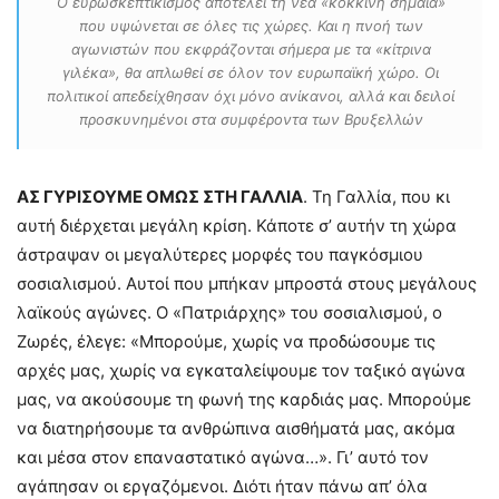
Ο ευρωσκεπτικισμός αποτελεί τη νέα «κόκκινη σημαία»
που υψώνεται σε όλες τις χώρες. Και η πνοή των
αγωνιστών που εκφράζονται σήμερα με τα «κίτρινα
γιλέκα», θα απλωθεί σε όλον τον ευρωπαϊκή χώρο. Οι
πολιτικοί απεδείχθησαν όχι μόνο ανίκανοι, αλλά και δειλοί
προσκυνημένοι στα συμφέροντα των Βρυξελλών
ΑΣ ΓΥΡΙΣΟΥΜΕ ΟΜΩΣ ΣΤΗ ΓΑΛΛΙΑ
. Τη Γαλλία, που κι
αυτή διέρχεται μεγάλη κρίση. Κάποτε σ’ αυτήν τη χώρα
άστραψαν οι μεγαλύτερες μορφές του παγκόσμιου
σοσιαλισμού. Αυτοί που μπήκαν μπροστά στους μεγάλους
λαϊκούς αγώνες. Ο «Πατριάρχης» του σοσιαλισμού, ο
Ζωρές, έλεγε: «Μπορούμε, χωρίς να προδώσουμε τις
αρχές μας, χωρίς να εγκαταλείψουμε τον ταξικό αγώνα
μας, να ακούσουμε τη φωνή της καρδιάς μας. Μπορούμε
να διατηρήσουμε τα ανθρώπινα αισθήματά μας, ακόμα
και μέσα στον επαναστατικό αγώνα…». Γι’ αυτό τον
αγάπησαν οι εργαζόμενοι. Διότι ήταν πάνω απ’ όλα