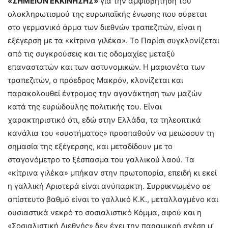
«ΣΗΜΕΙΟΝ ΕΚΚΙΝΗΣΗΣ»
για την αμφισβήτηση του
ολοκληρωτισμού της ευρωπαϊκής ένωσης που σύρεται
στο γερμανικό άρμα των διεθνών τραπεζιτών, είναι η
εξέγερση με τα «κίτρινα γιλέκα». Το Παρίσι συγκλονίζεται
από τις συγκρούσεις και τις οδομαχίες μεταξύ
επαναστατών και των αστυνομικών. Η μαριονέτα των
τραπεζιτών, ο πρόεδρος Μακρόν, κλονίζεται και
παρακολουθεί έντρομος την αγανάκτηση των μαζών
κατά της ευρώδουλης πολιτικής του. Είναι
χαρακτηριστικό ότι, εδώ στην Ελλάδα, τα τηλεοπτικά
κανάλια του «συστήματος» προσπαθούν να μειώσουν τη
σημασία της εξέγερσης, και μεταδίδουν με το
σταγονόμετρο το ξέσπασμα του γαλλικού λαού. Τα
«κίτρινα γιλέκα» μπήκαν στην πρωτοπορία, επειδή κι εκεί
η γαλλική Αριστερά είναι ανύπαρκτη. Συρρικνωμένο σε
απίστευτο βαθμό είναι το γαλλικό Κ.Κ., μεταλλαγμένο και
ουσιαστικά νεκρό το σοσιαλιστικό Κόμμα, αφού και η
«Σοσιαλιστική Διεθνής» δεν έχει την παραμικρή σχέση μ’