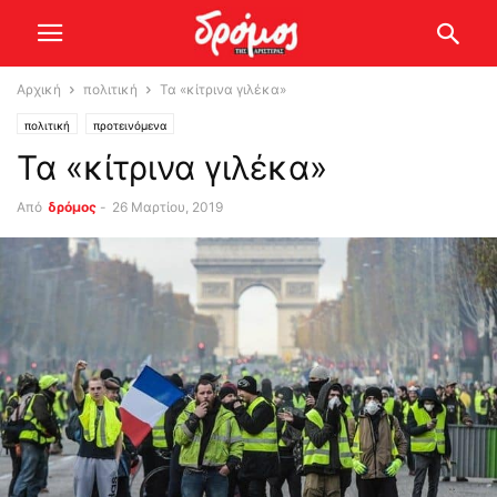
Αρχική
πολιτική
Τα «κίτρινα γιλέκα»
πολιτική
προτεινόμενα
Τα «κίτρινα γιλέκα»
Από
δρόμος
-
26 Μαρτίου, 2019