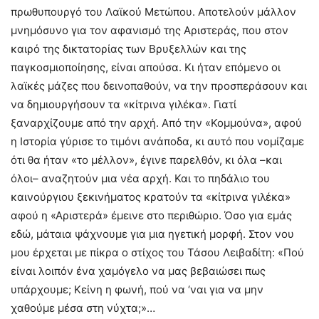
πρωθυπουργό του Λαϊκού Μετώπου. Αποτελούν μάλλον
μνημόσυνο για τον αφανισμό της Αριστεράς, που στον
καιρό της δικτατορίας των Βρυξελλών και της
παγκοσμιοποίησης, είναι απούσα. Κι ήταν επόμενο οι
λαϊκές μάζες που δεινοπαθούν, να την προσπεράσουν και
να δημιουργήσουν τα «κίτρινα γιλέκα». Γιατί
ξαναρχίζουμε από την αρχή. Από την «Κομμούνα», αφού
η Ιστορία γύρισε το τιμόνι ανάποδα, κι αυτό που νομίζαμε
ότι θα ήταν «το μέλλον», έγινε παρελθόν, κι όλα –και
όλοι– αναζητούν μια νέα αρχή. Και το πηδάλιο του
καινούργιου ξεκινήματος κρατούν τα «κίτρινα γιλέκα»
αφού η «Αριστερά» έμεινε στο περιθώριο. Όσο για εμάς
εδώ, μάταια ψάχνουμε για μια ηγετική μορφή. Στον νου
μου έρχεται με πίκρα ο στίχος του Τάσου Λειβαδίτη: «Πού
είναι λοιπόν ένα χαμόγελο να μας βεβαιώσει πως
υπάρχουμε; Κείνη η φωνή, πού να ‘ναι για να μην
χαθούμε μέσα στη νύχτα;»…