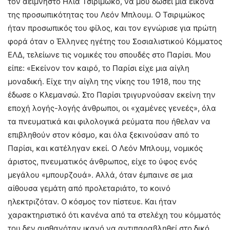
τον αείμνηστο Ηλία Τσιριμώκο, να μου δώσει μια εικόνα
της προσωπικότητας του Λεόν Μπλουμ. Ο Τσιριμώκος
ήταν προσωπικός του φίλος, και τον εγνώρισε για πρώτη
φορά όταν ο Έλληνες ηγέτης του Σοσιαλιστικού Κόμματος
ΕΛΔ, τελείωνε τις νομικές του σπουδές στο Παρίσι. Μου
είπε: «Εκείνον τον καιρό, το Παρίσι είχε μια αίγλη
μοναδική. Είχε την αίγλη της νίκης του 1918, που της
έδωσε ο Κλεμανσώ. Στο Παρίσι τριγυρνούσαν εκείνη την
εποχή λογής-λογής άνθρωποι, οι «χαμένες γενεές», όλα
τα πνευματικά και φιλολογικά ρεύματα που ήθελαν να
επιβληθούν στον κόσμο, και όλα ξεκινούσαν από το
Παρίσι, και κατέληγαν εκεί. Ο Λεόν Μπλουμ, νομικός
άριστος, πνευματικός άνθρωπος, είχε το ύφος ενός
μεγάλου «μπουρζουά». Αλλά, όταν έμπαινε σε μια
αίθουσα γεμάτη από προλεταριάτο, το κοινό
ηλεκτριζόταν. Ο κόσμος τον πίστευε. Και ήταν
χαρακτηριστικό ότι κανένα από τα στελέχη του κόμματός
του δεν αισθανόταν ικανό να αντιπαραβληθεί στο δικό