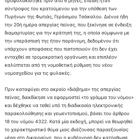
προφυλακίστηκε πριν από 6 μήνες, επειδή ήταν
σύντροφος του κρατούμενου για την υπόθεση των
Πυρήνων της Φωτιάς, Γεράσιμου Τσάκαλου. Διένυε ήδη
την 20ή ημέρα απεργίας πείνας, που ξεκίνησε σε ένδειξη
διαμαρτυρίας για την κράτησή της, η οποία σύμφωνα με
την υπεράσπισή της ήταν παράνομη, δεδομένου ότι
υπάρχουν αποφάσεις που πιστοποιούν ότι δεν έχει
ενταχθεί σε τρομοκρατική οργάνωση και επιπλέον
καλύπτεται από τη νομοθετική ρύθμιση του νέου
νομοσχεδίου για τις φυλακές.
Πριν καταφύγει στο ακραίο «διάβημα» της απεργίας
πείνας, διεκδίκησε να εφαρμοστεί «το γράμμα του νόμου»
και δέχθηκε να τεθεί υπό τη διαδικασία ηλεκτρονικής
παρακολούθησης και γεωεντοπισμού, βάσει του άρθρου
18 του νόμου 4322. Κατά μία εκδοχή, μπορεί να θεωρηθεί
το χαρακτηριστικό θύμα μιας ιδιάζουσας παραεξουσίας
μέσα στη Δικαιοσύνη, που η κυβέρνηση δεν κατόρθωσε