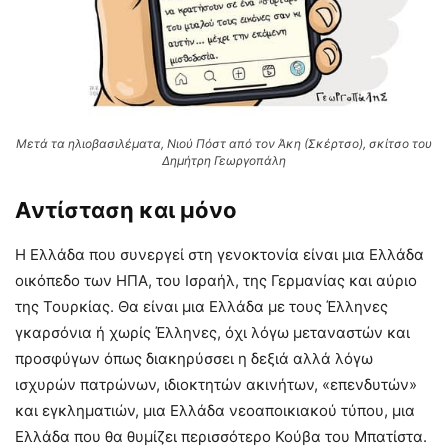
Μετά τα ηλιοβασιλέματα, Νιού Πόστ από τον Άκη (Σκέρτσο), σκίτσο του
Δημήτρη Γεωργοπάλη
A
ντίσταση και μόνο
Η Ελλάδα που συνεργεί στη γενοκτονία είναι μια Ελλάδα
οικόπεδο των ΗΠΑ, του Ισραήλ, της Γερμανίας και αύριο
της Τουρκίας. Θα είναι μια Ελλάδα με τους Έλληνες
γκαρσόνια ή χωρίς Έλληνες, όχι λόγω μεταναστών και
προσφύγων όπως διακηρύσσει η δεξιά αλλά λόγω
ισχυρών πατρώνων, ιδιοκτητών ακινήτων, «επενδυτών»
και εγκληματιών, μια Ελλάδα νεοαποικιακού τύπου, μια
Ελλάδα που θα θυμίζει περισσότερο Κούβα του Μπατίστα.