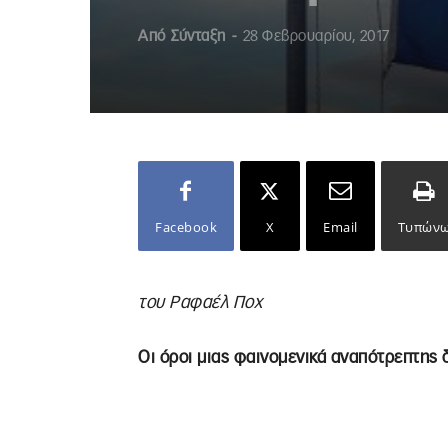
Από
Σύνταξη
-
28 Φεβρουαρίου, 2017
Facebook
X
Email
Τυπών
του Ραφαέλ Ποχ
Οι όροι μιας φαινομενικά αναπότρεπτης