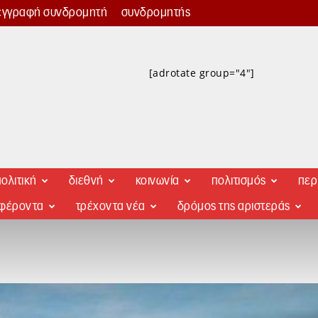
εγγραφή συνδρομητή
συνδρομητής
[adrotate group="4"]
ολιτική
διεθνή
κοινωνία
πολιτισμός
περ
αφέροντα
τρέχοντα νέα
δρόμος της αριστεράς