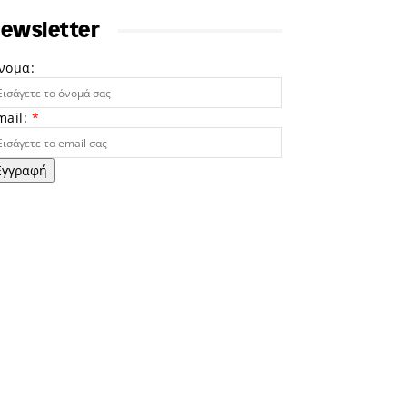
ewsletter
νομα:
mail:
*
Εγγραφή