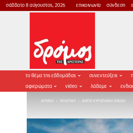
σάββατο 8 αύγουστος, 2026
επικοινωνία
σύνδεση
Δρόμος
της
Αριστεράς
το θέμα της εβδομάδας
συνεντεύξεις
π
αφιερώματα
video
λάβαμε
ενδι
ΑΡΧΙΚΉ
ΠΟΛΙΤΙΚΉ
ΑΝΤΊΟ ΕΥΡΩΠΑΪΚΉ ΈΝΩΣΗ