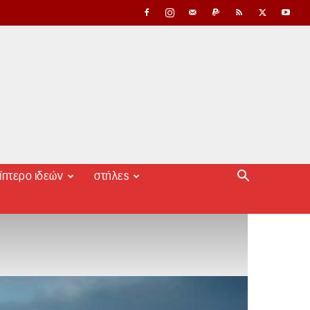
ίπτερο ιδεών
στήλες