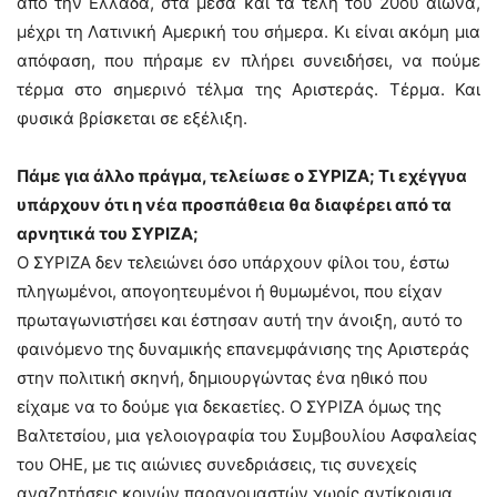
από την Ελλάδα, στα μέσα και τα τέλη του 20ού αιώνα,
μέχρι τη Λατινική Αμερική του σήμερα. Κι είναι ακόμη μια
απόφαση, που πήραμε εν πλήρει συνειδήσει, να πούμε
τέρμα στο σημερινό τέλμα της Αριστεράς. Τέρμα. Και
φυσικά βρίσκεται σε εξέλιξη.
Πάμε για άλλο πράγμα, τελείωσε ο ΣΥΡΙΖΑ; Τι εχέγγυα
υπάρχουν ότι η νέα προσπάθεια θα διαφέρει από τα
αρνητικά του ΣΥΡΙΖΑ;
Ο ΣΥΡΙΖΑ δεν τελειώνει όσο υπάρχουν φίλοι του, έστω
πληγωμένοι, απογοητευμένοι ή θυμωμένοι, που είχαν
πρωταγωνιστήσει και έστησαν αυτή την άνοιξη, αυτό το
φαινόμενο της δυναμικής επανεμφάνισης της Αριστεράς
στην πολιτική σκηνή, δημιουργώντας ένα ηθικό που
είχαμε να το δούμε για δεκαετίες. Ο ΣΥΡΙΖΑ όμως της
Βαλτετσίου, μια γελοιογραφία του Συμβουλίου Ασφαλείας
του ΟΗΕ, με τις αιώνιες συνεδριάσεις, τις συνεχείς
αναζητήσεις κοινών παρανομαστών χωρίς αντίκρισμα