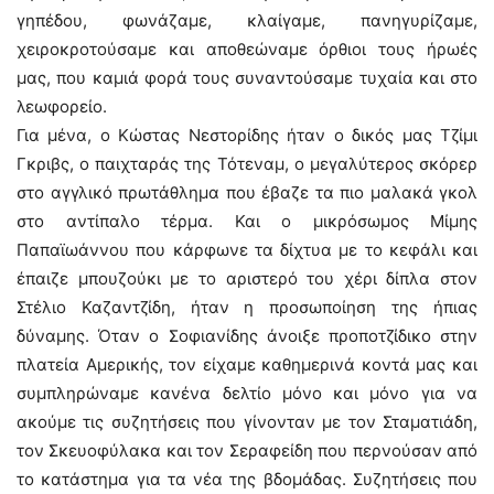
γηπέδου, φωνάζαμε, κλαίγαμε, πανηγυρίζαμε,
χειροκροτούσαμε και αποθεώναμε όρθιοι τους ήρωές
μας, που καμιά φορά τους συναντούσαμε τυχαία και στο
λεωφορείο.
Για μένα, ο Κώστας Νεστορίδης ήταν ο δικός μας Τζίμι
Γκριβς, ο παιχταράς της Τότεναμ, ο μεγαλύτερος σκόρερ
στο αγγλικό πρωτάθλημα που έβαζε τα πιο μαλακά γκολ
στο αντίπαλο τέρμα. Και ο μικρόσωμος Μίμης
Παπαϊωάννου που κάρφωνε τα δίχτυα με το κεφάλι και
έπαιζε μπουζούκι με το αριστερό του χέρι δίπλα στον
Στέλιο Καζαντζίδη, ήταν η προσωποίηση της ήπιας
δύναμης. Όταν ο Σοφιανίδης άνοιξε προποτζίδικο στην
πλατεία Αμερικής, τον είχαμε καθημερινά κοντά μας και
συμπληρώναμε κανένα δελτίο μόνο και μόνο για να
ακούμε τις συζητήσεις που γίνονταν με τον Σταματιάδη,
τον Σκευοφύλακα και τον Σεραφείδη που περνούσαν από
το κατάστημα για τα νέα της βδομάδας. Συζητήσεις που