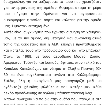
δραχμούλες, για να μαζέψουμε το ποσό που χρειαζόταν
για τις εμφανίσεις της ομάδας. Θυμάμαι ακόμα τη μέρα
που πήγαμε στην Ομόνοια για να αγοράσουμε
ομοιόμορφες φανέλες, σορτς και κάλτσες για την ομάδα
μας. Ήμασταν ευτυχισμένοι.
Αυτές είναι συγκινήσεις που έχω την αίσθηση ότι χάθηκαν
μαζί με το πιο άμεσο, συμμετοχικό και συναισθηματικό
τοπίο της δεκαετίας που η ΑΕΚ, έπαιρνε πρωταθλήματα
και κύπελα, τόσο στο ποδόσφαιρο όσο και στο μπάσκετ.
Όταν, το 1968, με τους αερόβιους Μόσχο, Ζούπα,
Αμερικάνο, Τρόντζο και λοιπούς, έφτασε, στον τελικό του
Κυπέλου Κυπελούχων και νίκησε τη Σλάβια Πράγας 92-
89 σε ένα συγκλονιστικό αγώνα στο Καλλιμάρμαρο
Στάδιο, όλη η οικογένειά μας πανηγύριζε μαζί με
ογδόντα(;) χιλιάδες φιλάθλους που κατέρριψαν κάθε
ρεκόρ προσέλευσης σε αγώνα μπάσκετ παγκοσμίως!
Μπάλα συνέχισα να παίζω στην ομάδα που φτιάξαμε στη