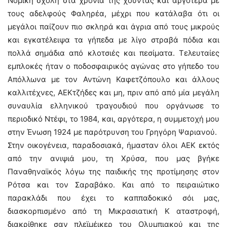
Νομική σχολή στα χρόνια της χούντας και αργότερα με
τους αδελφούς Φαληρέα, μέχρι που κατάλαβα ότι οι
μεγάλοι παίζουν πιο σκληρά και άγρια από τους μικρούς
και εγκατέλειψα τα γήπεδα με λίγο στραβά πόδια και
πολλά σημάδια από κλοτσιές και πεσίματα. Τελευταίες
εμπλοκές ήταν ο ποδοσφαιρικός αγώνας στο γήπεδο του
Απόλλωνα με τον Αντώνη Καφετζόπουλο και άλλους
καλλιτέχνες, ΑΕΚτζήδες και μη, πριν από από μία μεγάλη
συναυλία ελληνικού τραγουδιού που οργάνωσε το
περιοδικό Ντέφι, το 1984, και, αργότερα, η συμμετοχή μου
στην Ένωση 1924 με παρότρυνση του Γρηγόρη Ψαριανού.
Στην οικογένεια, παραδοσιακά, ήμασταν όλοι ΑΕΚ εκτός
από την ανιψιά μου, τη Χρύσα, που μας βγήκε
Παναθηναϊκός λόγω της παιδικής της προτίμησης στον
Ρότσα και τον Σαραβάκο. Και από το πειραιώτικο
παρακλάδι που έχει το καππαδοκικό σόι μας,
διασκορπισμένο από τη Μικρασιατική Κ αταστροφή,
διακρίθηκε σαν πλεϊμέικερ του Ολυμπιακού και της