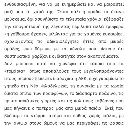
ενθουσιασμένη, για να με ενημερώσει και να μοιραστεί
μαζί μου τη χαρά της. Όταν πάλι η ομάδα τα έκανε
μούσκεμα, όχι ασυνήθιστο τα τελευταία χρόνια, εξέφραζε
την απογοήτευσή της λέγοντας περίλυπα αλλά τρυφερά
«η γαϊδούρα έχασε», μιλώντας για τις χαμένες ευκαιρίες,
σχολιάζοντας τις αδικαιολόγητες ήττες από μικρές
ομάδες, ενώ θύμωνε με τα πέναλτι που πίστευε ότι
συστηματικά χαρίζανε οι διαιτητές στον ακατονόμαστο.
Δεν μπόρεσε ποτέ να χωνέψει ότι κάποιο από τα
«τομάρια», όπως αποκαλούσε τους μεγαλοπαράγοντες
στους οποίους ξέπεφτε διαδοχικά η ΑΕΚ, είχε γκρεμίσει το
γήπεδο στη Νέα Φιλαδέλφεια, τη συνοικία με τα ωραία
δίπατα σπίτια των προσφύγων, το διάσπαρτο πράσινο, τις
πρωτομαγιάτικες γιορτές και τις πολίτικες ταβέρνες που
μας πήγαινε ο πατέρας μας από μικρά παιδιά. Εκεί, που
βλέπαμε τα ντέρμπι ακόμα και όρθιοι, χωρίς κιάλια, με
την ανιψιά στους ώμους να μας περιγράφει τις φάσεις