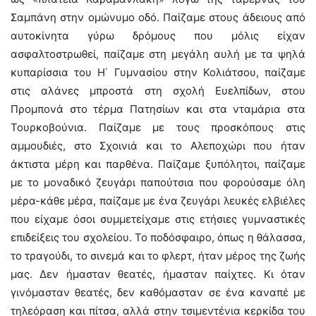
Σαμπάνη στην ομώνυμο οδό. Παίζαμε στους άδειους από
αυτοκίνητα γύρω δρόμους που μόλις είχαν
ασφαλτοστρωθεί, παίζαμε στη μεγάλη αυλή με τα ψηλά
κυπαρίσσια του Η΄ Γυμνασίου στην Κολιάτσου, παίζαμε
στις αλάνες μπροστά στη σχολή Ευελπίδων, στου
Προμπονά στο τέρμα Πατησίων και στα νταμάρια στα
Τουρκοβούνια. Παίζαμε με τους προσκόπους στις
αμμουδιές, στο Σχοινιά και το Αλεποχώρι που ήταν
άκτιστα μέρη και παρθένα. Παίζαμε ξυπόλητοι, παίζαμε
με το μοναδικό ζευγάρι παπούτσια που φορούσαμε όλη
μέρα-κάθε μέρα, παίζαμε με ένα ζευγάρι λευκές ελβιέλες
που είχαμε όσοι συμμετείχαμε στις ετήσιες γυμναστικές
επιδείξεις του σχολείου. Το ποδόσφαιρο, όπως η θάλασσα,
το τραγούδι, το σινεμά και το φλερτ, ήταν μέρος της ζωής
μας. Δεν ήμασταν θεατές, ήμασταν παίχτες. Κι όταν
γινόμασταν θεατές, δεν καθόμασταν σε ένα καναπέ με
τηλεόραση και πίτσα, αλλά στην τσιμεντένια κερκίδα του