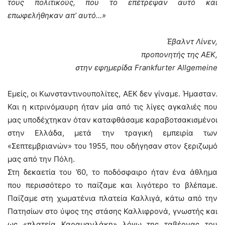
τους πολιτικούς, που το επέτρεψαν αυτό και
επωφελήθηκαν απ’ αυτό…»
Έβαλντ Λίνεν,
προπονητής της ΑΕΚ,
στην εφημερίδα Frankfurter Allgemeine
Εμείς, οι Κωνσταντινουπολίτες, ΑΕΚ δεν γίναμε. Ήμασταν.
Και η κιτρινόμαυρη ήταν μία από τις λίγες αγκαλιές που
μας υποδέχτηκαν όταν καταφθάσαμε καραβοτσακισμένοι
στην Ελλάδα, μετά την τραγική εμπειρία των
«Σεπτεμβριανών» του 1955, που οδήγησαν στον ξεριζωμό
μας από την Πόλη.
Στη δεκαετία του ’60, το ποδόσφαιρο ήταν ένα άθλημα
που περισσότερο το παίζαμε και λιγότερο το βλέπαμε.
Παίζαμε στη χωματένια πλατεία Καλλιγά, κάτω από την
Πατησίων στο ύψος της στάσης Καλλιφρονά, γνωστής και
ως «πλατεία Καραμανλάκη» λόγω της ταβέρνας του