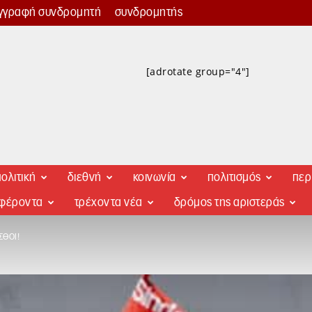
γγραφή συνδρομητή
συνδρομητής
[adrotate group="4"]
ολιτική
διεθνή
κοινωνία
πολιτισμός
περ
αφέροντα
τρέχοντα νέα
δρόμος της αριστεράς
ΣΘΟΊ!