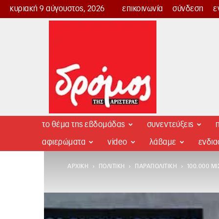
κυριακή 9 αύγουστος, 2026
επικοινωνία
σύνδεση
ε
Δρόμος
της
Αριστεράς
το θέμα της εβδομάδας
συνεντεύξεις
π
αφιερώματα
video
λάβαμε
ενδι
ΑΡΧΙΚΉ
ΠΟΛΙΤΙΚΉ
ΠΑΡΑΠΟΛΙΤΙΚΉ
100.000 ΜΙ