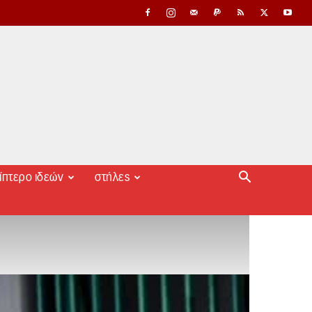
ίπτερο ιδεών
στήλες