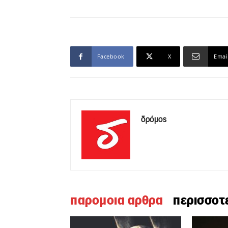
Facebook
X
Emai
δρόμος
παρομοια αρθρα
περισσοτ