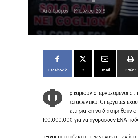
Από
δρόμος
-
19 Ιουλίου, 2018
Facebook
X
Email
Τυπών
Φ
ρικάρισαν οι εργαζόμενοι στη
τα αφεντικά; Οι εργάτες έχου
εταιρία και να διατηρηθούν οι
100.000.000 για να αγοράσουν ΕΝΑ ποδ
«Είναι απαράδεκτο το γεγονός ότι ενώ ο