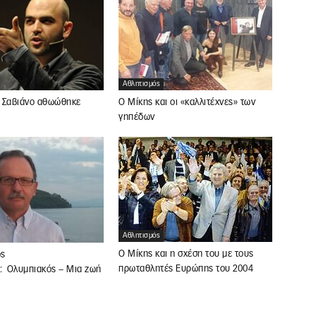
Αθλητισμός
 Σαβιάνο αθωώθηκε
Ο Μίκης και οι «καλλιτέχνες» των
γηπέδων
Αθλητισμός
Ο Μίκης και η σχέση του με τους
ος
πρωταθλητές Ευρώπης του 2004
ς: Ολυμπιακός – Μια ζωή