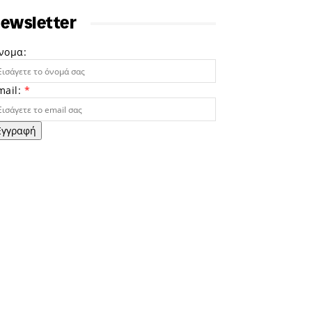
ewsletter
νομα:
mail:
*
Εγγραφή