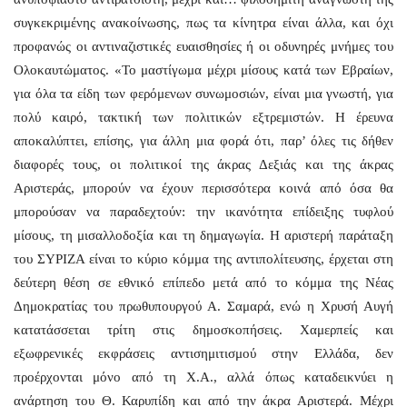
συγκεκριμένης ανακοίνωσης, πως τα κίνητρα είναι άλλα, και όχι
προφανώς οι αντιναζιστικές ευαισθησίες ή οι οδυνηρές μνήμες του
O
λοκαυτώματος. «Το μαστίγωμα μέχρι μίσους κατά των Εβραίων,
για όλα τα είδη των φερόμενων συνωμοσιών, είναι μια γνωστή, για
πολύ καιρό, τακτική των πολιτικών εξτρεμιστών. Η έρευνα
αποκαλύπτει, επίσης, για άλλη μια φορά ότι, παρ’ όλες τις δήθεν
διαφορές τους, οι πολιτικοί της άκρας Δεξιάς και της άκρας
Αριστεράς, μπορούν να έχουν περισσότερα κοινά από όσα θα
μπορούσαν να παραδεχτούν: την ικανότητα επίδειξης τυφλού
μίσους, τη μισαλλοδοξία και τη δημαγωγία. Η αριστερή παράταξη
του ΣΥΡΙΖΑ είναι το κύριο κόμμα της αντιπολίτευσης, έρχεται στη
δεύτερη θέση σε εθνικό επίπεδο μετά από το κόμμα της Νέας
Δημοκρατίας του πρωθυπουργού Α. Σαμαρά, ενώ η Χρυσή Αυγή
κατατάσσεται τρίτη στις δημοσκοπήσεις. Χαμερπείς και
εξωφρενικές εκφράσεις αντισημιτισμού στην Ελλάδα, δεν
προέρχονται μόνο από τη Χ.Α., αλλά όπως καταδεικνύει η
ανάρτηση του Θ. Καρυπίδη και από την άκρα Αριστερά. Μέχρι