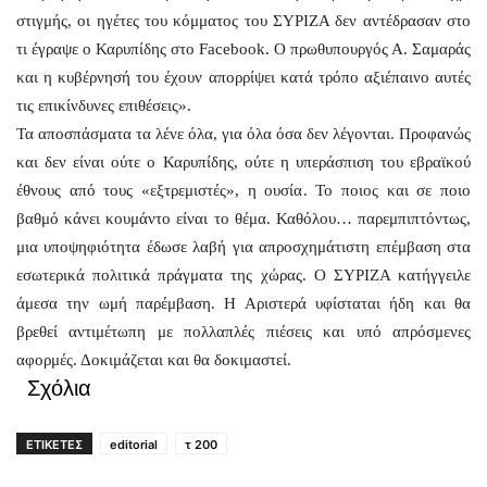
στιγμής, οι ηγέτες του κόμματος του ΣΥΡΙΖΑ δεν αντέδρασαν στο
τι έγραψε ο Καρυπίδης στο Facebook. Ο πρωθυπουργός Α. Σαμαράς
και η κυβέρνησή του έχουν απορρίψει κατά τρόπο αξιέπαινο αυτές
τις επικίνδυνες επιθέσεις».
Τα αποσπάσματα τα λένε όλα, για όλα όσα δεν λέγονται. Προφανώς
και δεν είναι ούτε ο Καρυπίδης, ούτε η υπεράσπιση του εβραϊκού
έθνους από τους «εξτρεμιστές», η ουσία. Το ποιος και σε ποιο
βαθμό κάνει κουμάντο είναι το θέμα. Καθόλου… παρεμπιπτόντως,
μια υποψηφιότητα έδωσε λαβή για απροσχημάτιστη επέμβαση στα
εσωτερικά πολιτικά πράγματα της χώρας. Ο ΣΥΡΙΖΑ κατήγγειλε
άμεσα την ωμή παρέμβαση. Η Αριστερά υφίσταται ήδη και θα
βρεθεί αντιμέτωπη με πολλαπλές πιέσεις και υπό απρόσμενες
αφορμές. Δοκιμάζεται και θα δοκιμαστεί.
Σχόλια
ΕΤΙΚΕΤΕΣ
editorial
τ 200