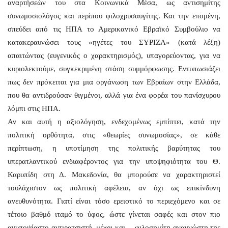
αναρτήσεών του στα
K
οινωνικά
M
έσα, ως αντισημίτης
συνωμοσιολόγος και περίπου φιλοχρυσαυγίτης. Και την επομένη,
σπεύδει από τις ΗΠΑ το Αμερικανικό Εβραϊκό Συμβούλιο να
κατακεραυνώσει τους «ηγέτες του ΣΥΡΙΖΑ» (κατά λέξη)
απαιτώντας (ευγενικός ο χαρακτηρισμός), υπαγορεύοντας, για να
κυριολεκτούμε, συγκεκριμένη στάση συμμόρφωσης. Εντυπωσιάζει
πως δεν πρόκειται για μια οργάνωση των Εβραίων στην Ελλάδα,
που θα αντιδρούσαν θιγμένοι, αλλά για ένα φορέα του πανίσχυρου
λόμπι στις ΗΠΑ.
Αν και αυτή η αξιολόγηση, ενδεχομένως εμπίπτει, κατά την
πολιτική ορθότητα, στις «θεωρίες συνωμοσίας», σε κάθε
περίπτωση, η υποτίμηση της πολιτικής βαρύτητας του
υπερατλαντικού ενδιαφέροντος για την υποψηφιότητα του Θ.
Καρυπίδη στη Δ. Μακεδονία, θα μπορούσε να χαρακτηριστεί
τουλάχιστον ως πολιτική αφέλεια, αν όχι ως επικίνδυνη
ανευθυνότητα. Γιατί είναι τόσο ερειστικό το περιεχόμενο και σε
τέτοιο βαθμό ιταμό το ύφος, ώστε γίνεται σαφές και στον πιο
ανυποψίαστο αντιρατσιστή, μέχρι και… φιλοσημίτη αναγνώστη της