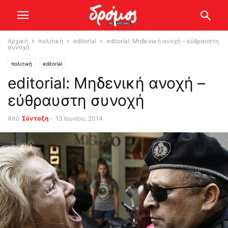
Αρχική
πολιτική
editorial
editorial: Μηδενική ανοχή – εύθραυστη
συνοχή
πολιτική
editorial
editorial: Μηδενική ανοχή –
εύθραυστη συνοχή
Από
Σύνταξη
-
13 Ιουνίου, 2014