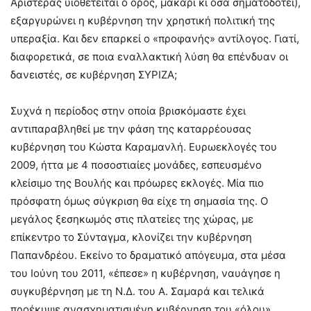
Αριστεράς υιοθετείται ο όρος, μακάρι κι όσα σηματοδοτεί),
εξαργυρώνει η κυβέρνηση την χρηστική πολιτική της
υπεραξία. Και δεν επαρκεί ο «προφανής» αντίλογος. Γιατί,
διαφορετικά, σε ποια εναλλακτική λύση θα επένδυαν οι
δανειστές, σε κυβέρνηση ΣΥΡΙΖΑ;
Συχνά η περίοδος στην οποία βρισκόμαστε έχει
αντιπαραβληθεί με την φάση της καταρρέουσας
κυβέρνηση του Κώστα Καραμανλή. Ευρωεκλογές του
2009, ήττα με 4 ποσοστιαίες μονάδες, εσπευσμένο
κλείσιμο της Βουλής και πρόωρες εκλογές. Μία πιο
πρόσφατη όμως σύγκριση θα είχε τη σημασία της. Ο
μεγάλος ξεσηκωμός στις πλατείες της χώρας, με
επίκεντρο το Σύνταγμα, κλονίζει την κυβέρνηση
Παπανδρέου. Εκείνο το δραματικό απόγευμα, στα μέσα
του Ιούνη του 2011, «έπεσε» η κυβέρνηση, ναυάγησε η
συγκυβέρνηση με τη Ν.Δ. του Α. Σαμαρά και τελικά
προέκυψε ανασχηματισμένη κυβέρνηση του «όλου»