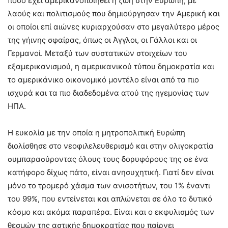
πόσο έχει αμερικανοποιηθεί η ζωή στην Ευρώπη, με
λαούς και πολιτισμούς που δημιούργησαν την Αμερική και
οι οποίοι επί αιώνες κυριαρχούσαν στο μεγαλύτερο μέρος
της γήινης σφαίρας, όπως οι Άγγλοι, οι Γάλλοι και οι
Γερμανοί. Μεταξύ των συστατικών στοιχείων του
εξαμερικανισμού, η αμερικανικού τύπου δημοκρατία και
το αμερικάνικο οικονομικό μοντέλο είναι από τα πιο
ισχυρά και τα πιο διαδεδομένα ατού της ηγεμονίας των
ΗΠΑ.
Η ευκολία με την οποία η μητροπολιτική Ευρώπη
διολίσθησε στο νεοφιλελευθερισμό και στην ολιγοκρατία
συμπαρασύροντας όλους τους δορυφόρους της σε ένα
κατήφορο δίχως πάτο, είναι ανησυχητική. Γιατί δεν είναι
μόνο το τρομερό χάσμα των ανισοτήτων, του 1% έναντι
του 99%, που εντείνεται και απλώνεται σε όλο το δυτικό
κόσμο και ακόμα παραπέρα. Είναι και ο εκφυλισμός των
θεσμών της αστικής δημοκρατίας που παίρνει