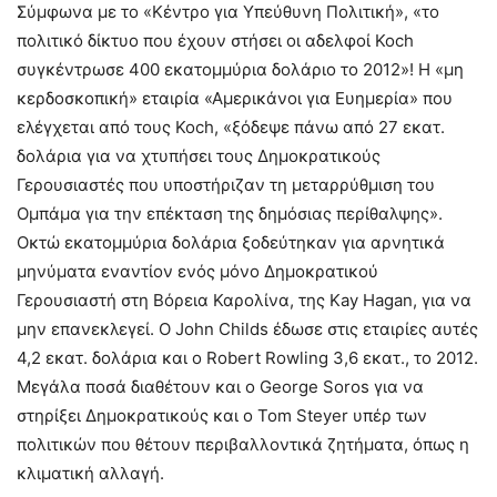
Σύμφωνα με το «Κέντρο για Υπεύθυνη Πολιτική», «το
πολιτικό δίκτυο που έχουν στήσει οι αδελφοί Koch
συγκέντρωσε 400 εκατομμύρια δολάριο το 2012»! Η «μη
κερδοσκοπική» εταιρία «Αμερικάνοι για Ευημερία» που
ελέγχεται από τους Koch, «ξόδεψε πάνω από 27 εκατ.
δολάρια για να χτυπήσει τους Δημοκρατικούς
Γερουσιαστές που υποστήριζαν τη μεταρρύθμιση του
Ομπάμα για την επέκταση της δημόσιας περίθαλψης».
Οκτώ εκατομμύρια δολάρια ξοδεύτηκαν για αρνητικά
μηνύματα εναντίον ενός μόνο Δημοκρατικού
Γερουσιαστή στη Βόρεια Καρολίνα, της Kay Hagan, για να
μην επανεκλεγεί. Ο John Childs έδωσε στις εταιρίες αυτές
4,2 εκατ. δολάρια και ο Robert Rowling 3,6 εκατ., το 2012.
Μεγάλα ποσά διαθέτουν και ο George Soros για να
στηρίξει Δημοκρατικούς και ο Tom Steyer υπέρ των
πολιτικών που θέτουν περιβαλλοντικά ζητήματα, όπως η
κλιματική αλλαγή.