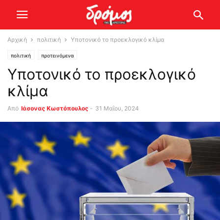
Αρχική
πολιτική
Υποτονικό το προεκλογικό κλίμα
πολιτική
προτεινόμενα
Υποτονικό το προεκλογικό
κλίμα
Από
Ιάσονας Κωστόπουλος
-
31 Μαΐου, 2024