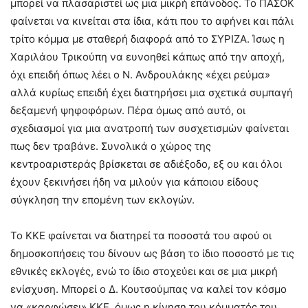
μπορεί να πλασαριστεί ως μια μικρή επάνοδος. Το ΠΑΣΟΚ
φαίνεται να κινείται στα ίδια, κάτι που το αφήνει και πάλι
τρίτο κόμμα με σταθερή διαφορά από το ΣΥΡΙΖΑ. Ίσως η
Χαριλάου Τρικούπη να ευνοηθεί κάπως από την αποχή,
όχι επειδή όπως λέει ο Ν. Ανδρουλάκης «έχει ρεύμα»
αλλά κυρίως επειδή έχει διατηρήσει μια σχετικά συμπαγή
δεξαμενή ψηφοφόρων. Πέρα όμως από αυτό, οι
σχεδιασμοί για μια ανατροπή των συσχετισμών φαίνεται
πως δεν τραβάνε. Συνολικά ο χώρος της
κεντροαριστεράς βρίσκεται σε αδιέξοδο, εξ ου και όλοι
έχουν ξεκινήσει ήδη να μιλούν για κάποιου είδους
σύγκληση την επομένη των εκλογών.
Το ΚΚΕ φαίνεται να διατηρεί τα ποσοστά του αφού οι
δημοσκοπήσεις του δίνουν ως βάση το ίδιο ποσοστό με τις
εθνικές εκλογές, ενώ το ίδιο στοχεύει και σε μια μικρή
ενίσχυση. Μπορεί ο Δ. Κουτσούμπας να καλεί τον κόσμο
να «καρφώσει» ΚΚΕ, όμως η κίνηση του κόμματός του