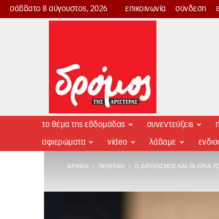
σάββατο 8 αύγουστος, 2026
επικοινωνία
σύνδεση
Δρόμος
της
Αριστεράς
το θέμα της εβδομάδας
συνεντεύξεις
π
αφιερώματα
video
λάβαμε
ενδι
ΑΡΧΙΚΉ
ΠΟΛΙΤΙΚΉ
Ο ΔΙΠΟΛΙΣΜΌΣ ΚΑΙ ΤΑ ΌΡΙΆ Τ