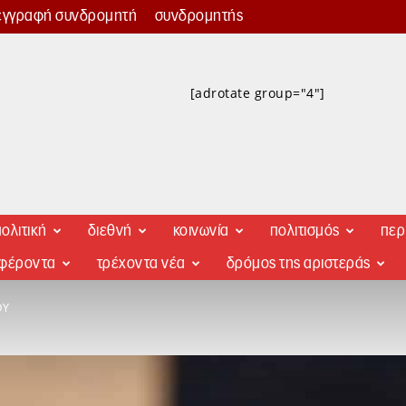
εγγραφή συνδρομητή
συνδρομητής
[adrotate group="4"]
ολιτική
διεθνή
κοινωνία
πολιτισμός
περ
αφέροντα
τρέχοντα νέα
δρόμος της αριστεράς
ΟΥ