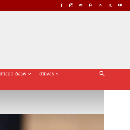
ίπτερο ιδεών
στήλες