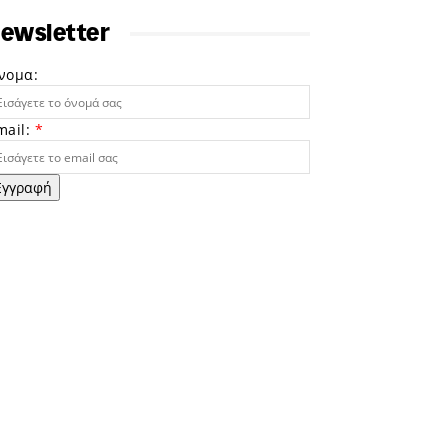
ewsletter
νομα:
mail:
*
Εγγραφή