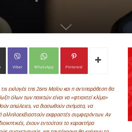
ω
Viber
WhatsApp
Pinterest
τις εκλογές της 26ης Μαΐου και η αντιπαράθεση θα
ωξη όλων των παικτών είναι να «φτιαχτεί κλίμα»
ούν απώλειες, να διασωθούν σχήματα, να
ή αλληλοεκβιαστούν εκφραστές συμφερόντων. Αν
οδιοικητικές, έχουν εντούτοις το χαρακτήρα
ύς συσχετισμούς, και ταυτόχρονα θα κρίνουν το