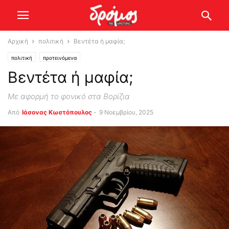
Αρχική
πολιτική
Βεντέτα ή μαφία;
πολιτική
προτεινόμενα
Βεντέτα ή μαφία;
Με αφορμή το φονικό στα Βορίζια
Από
Ιάσονας Κωστόπουλος
-
9 Νοεμβρίου, 2025