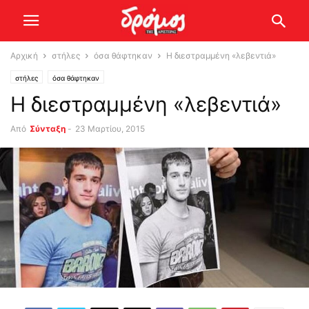
Αρχική
στήλες
όσα θάφτηκαν
Η διεστραμμένη «λεβεντιά»
στήλες
όσα θάφτηκαν
Η διεστραμμένη «λεβεντιά»
Από
Σύνταξη
-
23 Μαρτίου, 2015