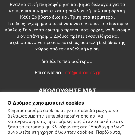
Εναλλακτική πληροφόρηση και βήμα διαλόγου για τα
κοινωνικά κινήματα και τη συλλογική πολιτική δράση.
Κάθε Σάββατο έως και Τρίτη στα περίπτερα.
Τι είδους εγχείρημα μπορεί να είναι ο Δρόμος του δεύτερου
κύκλου; Σε αυτό το ερώτημα πρέπει, κατ’ αρχάς, να δώσουμε
μιαν απάντηση. Ο Δρόμος πρέπει ενσυνείδητα και
σχεδιασμένα να προσδιοριστεί ως συμβολή διεξόδου της
χώρας από την καθολική κρίση.
διαβάστε περισσότερα...
Επικοινωνία:
info@edromos.gr
ΑΚΟΛΟΥΘΗΣΕ ΜΑΣ
Ο Δρόμος χρησιμοποιεί cookies
Χρησιμοποιούμε cookies στην ιστοσελίδα μας για να
βελτιώσουμε την εμπειρία περιήγησης και να
καταγράφουμε τις προτιμήσεις σας όταν επισκέπτεστε
ξανά το edromos.gr. Κλικάροντας στο "Αποδοχή όλων",
συναινείτε στη χρήση όλων των cookies. Παρόλαυτα,
Εγγραφή συνδρομητή
Πολιτική
Διεθνή
Κοινωνία