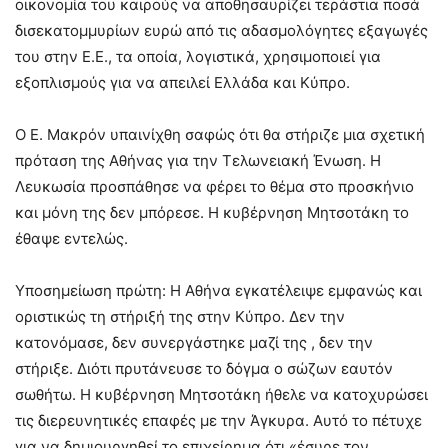
οικονομία του καιρούς να αποθησαυρίζει τεράστια ποσά
δισεκατομμυρίων ευρώ από τις αδασμολόγητες εξαγωγές
του στην Ε.Ε., τα οποία, λογιστικά, χρησιμοποιεί για
εξοπλισμούς για να απειλεί Ελλάδα και Κύπρο.
Ο Ε. Μακρόν υπαινίχθη σαφώς ότι θα στήριζε μια σχετική
πρόταση της Αθήνας για την Τελωνειακή Ένωση. Η
Λευκωσία προσπάθησε να φέρει το θέμα στο προσκήνιο
και μόνη της δεν μπόρεσε. Η κυβέρνηση Μητσοτάκη το
έθαψε εντελώς.
Υποσημείωση πρώτη: Η Αθήνα εγκατέλειψε εμφανώς και
οριστικώς τη στήριξή της στην Κύπρο. Δεν την
κατονόμασε, δεν συνεργάστηκε μαζί της , δεν την
στήριξε. Διότι πρυτάνευσε το δόγμα ο σώζων εαυτόν
σωθήτω. Η κυβέρνηση Μητσοτάκη ήθελε να κατοχυρώσει
τις διερευνητικές επαφές με την Άγκυρα. Αυτό το πέτυχε
για να δημιουργηθεί το επιχείρημα ότι «έσυρε τον