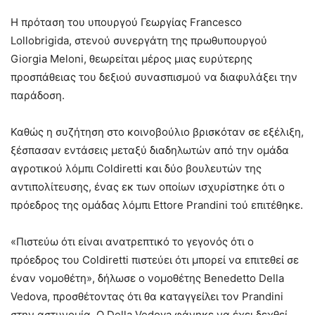
Η πρόταση του υπουργού Γεωργίας Francesco
Lollobrigida, στενού συνεργάτη της πρωθυπουργού
Giorgia Meloni, θεωρείται μέρος μιας ευρύτερης
προσπάθειας του δεξιού συνασπισμού να διαφυλάξει την
παράδοση.
Καθώς η συζήτηση στο κοινοβούλιο βρισκόταν σε εξέλιξη,
ξέσπασαν εντάσεις μεταξύ διαδηλωτών από την ομάδα
αγροτικού λόμπι Coldiretti και δύο βουλευτών της
αντιπολίτευσης, ένας εκ των οποίων ισχυρίστηκε ότι ο
πρόεδρος της ομάδας λόμπι Ettore Prandini τού επιτέθηκε.
«Πιστεύω ότι είναι ανατρεπτικό το γεγονός ότι ο
πρόεδρος του Coldiretti πιστεύει ότι μπορεί να επιτεθεί σε
έναν νομοθέτη», δήλωσε ο νομοθέτης Benedetto Della
Vedova, προσθέτοντας ότι θα καταγγείλει τον Prandini
στην αστυνομία. Ο Della Vedova φάνηκε να έχει δεχθεί