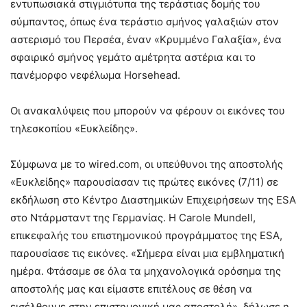
εντυπωσιακά στιγμιότυπα της τεράστιας δομής του
σύμπαντος, όπως ένα τεράστιο σμήνος γαλαξιών στον
αστερισμό του Περσέα, έναν «Κρυμμένο Γαλαξία», ένα
σφαιρικό σμήνος γεμάτο αμέτρητα αστέρια και το
πανέμορφο νεφέλωμα Horsehead.
Οι ανακαλύψεις που μπορούν να φέρουν οι εικόνες του
τηλεσκοπίου «Ευκλείδης».
Σύμφωνα με το wired.com, οι υπεύθυνοι της αποστολής
«Ευκλείδης» παρουσίασαν τις πρώτες εικόνες (7/11) σε
εκδήλωση στο Κέντρο Διαστημικών Επιχειρήσεων της ESA
στο Ντάρμσταντ της Γερμανίας. Η Carole Mundell,
επικεφαλής του επιστημονικού προγράμματος της ESA,
παρουσίασε τις εικόνες. «Σήμερα είναι μια εμβληματική
ημέρα. Φτάσαμε σε όλα τα μηχανολογικά ορόσημα της
αποστολής μας και είμαστε επιτέλους σε θέση να
εισέλθουμε στην επιστημονική μας αποστολή», δήλωσε η