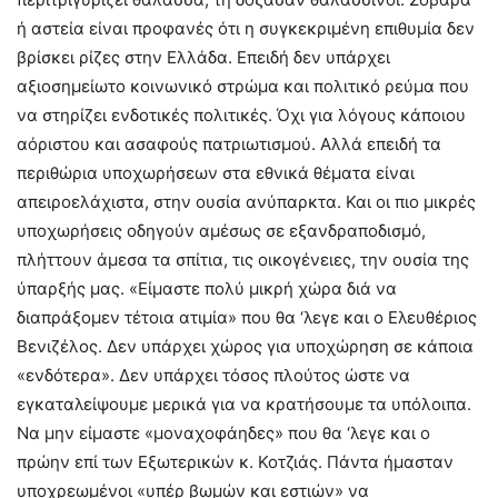
ή αστεία είναι προφανές ότι η συγκεκριμένη επιθυμία δεν
βρίσκει ρίζες στην Ελλάδα. Επειδή δεν υπάρχει
αξιοσημείωτο κοινωνικό στρώμα και πολιτικό ρεύμα που
να στηρίζει ενδοτικές πολιτικές. Όχι για λόγους κάποιου
αόριστου και ασαφούς πατριωτισμού. Αλλά επειδή τα
περιθώρια υποχωρήσεων στα εθνικά θέματα είναι
απειροελάχιστα, στην ουσία ανύπαρκτα. Και οι πιο μικρές
υποχωρήσεις οδηγούν αμέσως σε εξανδραποδισμό,
πλήττουν άμεσα τα σπίτια, τις οικογένειες, την ουσία της
ύπαρξής μας. «Είμαστε πολύ μικρή χώρα διά να
διαπράξομεν τέτοια ατιμία» που θα ‘λεγε και ο Ελευθέριος
Βενιζέλος. Δεν υπάρχει χώρος για υποχώρηση σε κάποια
«ενδότερα». Δεν υπάρχει τόσος πλούτος ώστε να
εγκαταλείψουμε μερικά για να κρατήσουμε τα υπόλοιπα.
Να μην είμαστε «μοναχοφάηδες» που θα ‘λεγε και ο
πρώην επί των Εξωτερικών κ. Κοτζιάς. Πάντα ήμασταν
υποχρεωμένοι «υπέρ βωμών και εστιών» να