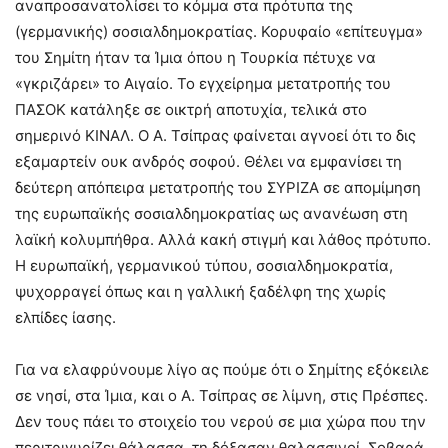
αναπροσανατολίσει το κόμμα στα πρότυπα της
(γερμανικής) σοσιαλδημοκρατίας. Κορυφαίο «επίτευγμα»
του Σημίτη ήταν τα Ίμια όπου η Τουρκία πέτυχε να
«γκριζάρει» το Αιγαίο. Το εγχείρημα μετατροπής του
ΠΑΣΟΚ κατάληξε σε οικτρή αποτυχία, τελικά στο
σημερινό ΚΙΝΑΛ. Ο Α. Τσίπρας φαίνεται αγνοεί ότι το δις
εξαμαρτείν ουκ ανδρός σοφού. Θέλει να εμφανίσει τη
δεύτερη απόπειρα μετατροπής του ΣΥΡΙΖΑ σε απομίμηση
της ευρωπαϊκής σοσιαλδημοκρατίας ως ανανέωση στη
λαϊκή κολυμπήθρα. Αλλά κακή στιγμή και λάθος πρότυπο.
Η ευρωπαϊκή, γερμανικού τύπου, σοσιαλδημοκρατία,
ψυχορραγεί όπως και η γαλλική ξαδέλφη της χωρίς
ελπίδες ίασης.
Για να ελαφρύνουμε λίγο ας πούμε ότι ο Σημίτης εξόκειλε
σε νησί, στα Ίμια, και ο Α. Τσίπρας σε λίμνη, στις Πρέσπες.
Δεν τους πάει το στοιχείο του νερού σε μια χώρα που την
περιτριγυρίζει θάλασσα, τη δόξασαν θαλασσινοί. Σοβαρά