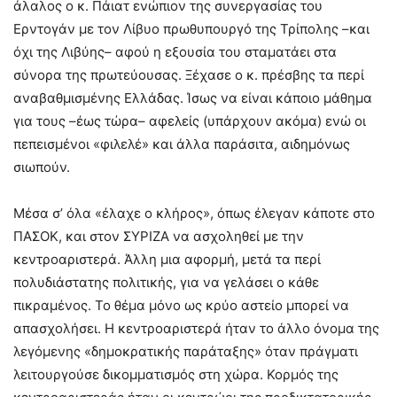
άλαλος ο κ. Πάιατ ενώπιον της συνεργασίας του
Ερντογάν με τον Λίβυο πρωθυπουργό της Τρίπολης –και
όχι της Λιβύης– αφού η εξουσία του σταματάει στα
σύνορα της πρωτεύουσας. Ξέχασε ο κ. πρέσβης τα περί
αναβαθμισμένης Ελλάδας. Ίσως να είναι κάποιο μάθημα
για τους –έως τώρα– αφελείς (υπάρχουν ακόμα) ενώ οι
πεπεισμένοι «φιλελέ» και άλλα παράσιτα, αιδημόνως
σιωπούν.
Μέσα σ’ όλα «έλαχε ο κλήρος», όπως έλεγαν κάποτε στο
ΠΑΣΟΚ, και στον ΣΥΡΙΖΑ να ασχοληθεί με την
κεντροαριστερά. Άλλη μια αφορμή, μετά τα περί
πολυδιάστατης πολιτικής, για να γελάσει ο κάθε
πικραμένος. Το θέμα μόνο ως κρύο αστείο μπορεί να
απασχολήσει. Η κεντροαριστερά ήταν το άλλο όνομα της
λεγόμενης «δημοκρατικής παράταξης» όταν πράγματι
λειτουργούσε δικομματισμός στη χώρα. Κορμός της