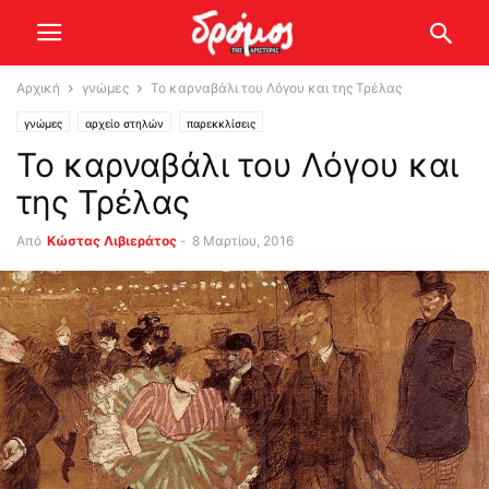
Αρχική
γνώμες
Το καρναβάλι του Λόγου και της Τρέλας
γνώμες
αρχείο στηλών
παρεκκλίσεις
Το καρναβάλι του Λόγου και
της Τρέλας
Από
Κώστας Λιβιεράτος
-
8 Μαρτίου, 2016