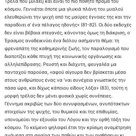
Τρέλα που μιλάει] και είναι το πιο ποθητό πράμα του
κόσμου. Γεννιέται όποτε μια γλυκιά πλάνη του μυαλού
ελευθερώνει την ψυχή από τις μαύρες έγνοιες της και την
παραδίνει σ’ ένα πέλαγος ηδονής» (81-82). Οι δύο εκδοχές
δεν είναι βέβαια στεγανές, κάνοντας όμως τη διάκριση, ο
Έρασμος αναδεικνύει ένα διόλου ασήμαντο θέμα: τη
φρεναπάτη της καθημερινής ζωής, τον παραλογισμό που
διαποτίζει κάθε πτυχή της κοινωνικής οργάνωσης και
αλληλεπίδρασης. Ρευστή και διάχυτη, φευγαλέα μα
πανταχού παρούσα, «αφού σίγουρα δεν βρίσκεται μέσα
στους ανθρώπους ένας να ’ναι συνέχεια γνωστικός την
πάσα ώρα, και δίχως κάποιου είδους λόξα» (83), τούτη η
μορφή τρέλας δεν μένει φυσικά χωρίς συνέπειες.
Γέννημα ακριβώς των δύο συνυφασμένων, ανυπότακτων
στοιχείων της ψυχής, του θυμικού και της επιθυμίας,
υπονομεύει την εξουσία του Λόγου και την ορθή τάξη του
κόσμου. Το κείμενο ψηλαφεί έτσι την κρίσιμη αναμέτρηση
ανάμεσα στη σφαίρα των παθών και των αισθήσεων κι