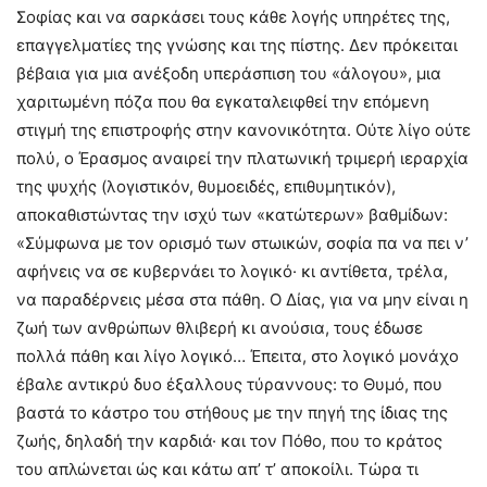
Σοφίας και να σαρκάσει τους κάθε λογής υπηρέτες της,
επαγγελματίες της γνώσης και της πίστης. Δεν πρόκειται
βέβαια για μια ανέξοδη υπεράσπιση του «άλογου», μια
χαριτωμένη πόζα που θα εγκαταλειφθεί την επόμενη
στιγμή της επιστροφής στην κανονικότητα. Ούτε λίγο ούτε
πολύ, ο Έρασμος αναιρεί την πλατωνική τριμερή ιεραρχία
της ψυχής (λογιστικόν, θυμοειδές, επιθυμητικόν),
αποκαθιστώντας την ισχύ των «κατώτερων» βαθμίδων:
«Σύμφωνα με τον ορισμό των στωικών, σοφία πα να πει ν’
αφήνεις να σε κυβερνάει το λογικό· κι αντίθετα, τρέλα,
να παραδέρνεις μέσα στα πάθη. Ο Δίας, για να μην είναι η
ζωή των ανθρώπων θλιβερή κι ανούσια, τους έδωσε
πολλά πάθη και λίγο λογικό… Έπειτα, στο λογικό μονάχο
έβαλε αντικρύ δυο έξαλλους τύραννους: το Θυμό, που
βαστά το κάστρο του στήθους με την πηγή της ίδιας της
ζωής, δηλαδή την καρδιά· και τον Πόθο, που το κράτος
του απλώνεται ώς και κάτω απ’ τ’ αποκοίλι. Τώρα τι