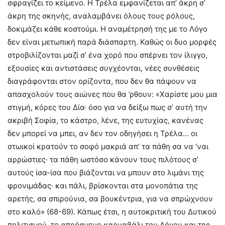
σφραγίζει το κείμενο. Η Τρέλα εμφανίζεται απ’ άκρη σ’
άκρη της σκηνής, αναλαμβάνει όλους τους ρόλους,
δοκιμάζει κάθε κοστούμι. Η αναμέτρησή της με το Λόγο
δεν είναι μετωπική παρά διάσπαρτη. Καθώς οι δυο μορφές
στροβιλίζονται μαζί σ’ ένα χορό που σπέρνει τον ίλιγγο,
εξουσίες και αντιστάσεις συγχέονται, νέες συνθέσεις
διαγράφονται στον ορίζοντα, που δεν θα πάψουν να
απασχολούν τους αιώνες που θα ’ρθουν: «Χαρίστε μου μια
στιγμή, κόρες του Δία· όσο για να δείξω πως σ’ αυτή την
ακριβή Σοφία, το κάστρο, λένε, της ευτυχίας, κανένας
δεν μπορεί να μπει, αν δεν τον οδηγήσει η Τρέλα… οι
στωικοί κρατούν το σοφό μακριά απ’ τα πάθη σα να ’ναι
αρρώστιες· τα πάθη ωστόσο κάνουν τους πιλότους σ’
αυτούς ίσα-ίσα που βιάζονται να μπουν στο λιμάνι της
φρονιμάδας· και πάλι, βρίσκονται στα μονοπάτια της
αρετής, σα σπιρούνια, σα βουκέντρια, για να σπρώχνουν
στο καλό» (68-69). Κάπως έτσι, η αυτοκριτική του Δυτικού
πολιτισμού, το απρόσμενο καρναβάλι του Λόγου και της