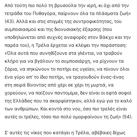
Από τούτη πιο πολύ τη βρυσούλα την ιερή, κι όχι από την
τετράδα του Πυθαγόρα, παίρνουν όλα τα πλάσματα ζωή»
(43). Αλλά και στις στιγμές της συντροφικότητας, του
συμποσιασμού και της διονυσιακής έξαρσης (που
υποδηλώνεται από συχνές αναφορές στον Βάκχο και την
παρέα του), η Τρέλα έρχεται να κλέψει την παράσταση:
«Όλα αυτά που συνηθίζουνε στα γλέντια, να τραβούν
κλήρο για να βγάλουν το συμποσιάρχη, να ρίχνουν τα
ζάρια, να σηκώνουν το ποτήρι εις υγείαν, να πίνουν όλοι
ένα γύρο απ’ το ίδιο ποτήρι, να τραγουδούν ένας-ένας
στη σειρά δίνοντας από χέρι σε χέρι τη μυρτιά, να
χορεύουν, να παίζουν παντομίμα, δεν είναι οι εφτά σοφοί
της Ελλάδας που τα σκαρφίστηκαν, αλλά εγώ για το καλό
των ανθρώπων. Και κοντά στο νου, όσο πιο τρελές είναι
αυτές οι τρέλες, τόσο πιο πολύ ομορφαίνουν τη ζωή» (54).
Σ’ αυτές τις νίκες που κατάγει η Τρέλα, αβέβαιες δίχως