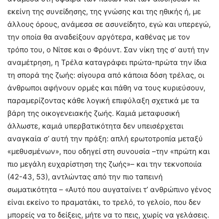
εκείνη της συνείδησης, της γνώσης και της ηθικής ή, με
άλλους όρους, ανάμεσα σε ασυνείδητο, εγώ και υπερεγώ,
την οποία θα αναδείξουν αργότερα, καθένας με τον
τρόπο του, ο Νίτσε και ο Φρόυντ. Σαν νίκη της σ’ αυτή την
αναμέτρηση, η Τρέλα καταγράφει πρώτα-πρώτα την ίδια
τη σπορά της ζωής: σίγουρα από κάποια δόση τρέλας, οι
άνθρωποι αφήνουν ορμές και πάθη να τους κυριεύσουν,
παραμερίζοντας κάθε λογική επιφύλαξη σχετικά με τα
βάρη της οικογενειακής ζωής. Καμιά μεταφυσική
άλλωστε, καμιά υπερβατικότητα δεν υπεισέρχεται
αναγκαία σ’ αυτή την πράξη: απλή ερωτοτροπία μεταξύ
«μεθυσμένων», που οδηγεί στη συνουσία –την «πρώτη και
πιο μεγάλη ευχαρίστηση της ζωής»– και την τεκνοποιία
(42-43, 53), αντλώντας από την πιο ταπεινή
σωματικότητα – «Αυτό που αυγαταίνει τ’ ανθρώπινο γένος
είναι εκείνο το πραματάκι, το τρελό, το γελοίο, που δεν
μπορείς να το δείξεις, μήτε να το πεις, χωρίς να γελάσεις.