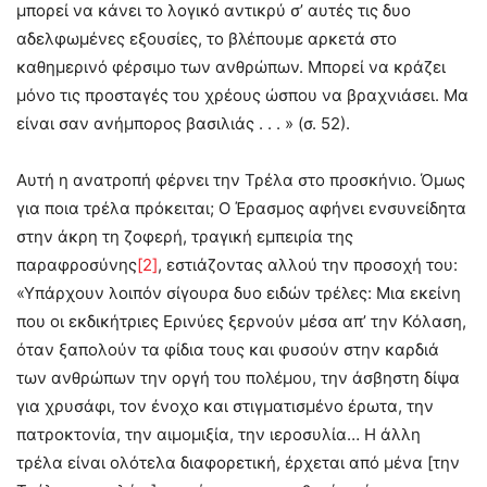
μπορεί να κάνει το λογικό αντικρύ σ’ αυτές τις δυο
αδελφωμένες εξουσίες, το βλέπουμε αρκετά στο
καθημερινό φέρσιμο των ανθρώπων. Μπορεί να κράζει
μόνο τις προσταγές του χρέους ώσπου να βραχνιάσει. Μα
είναι σαν ανήμπορος βασιλιάς . . . » (σ. 52).
Αυτή η ανατροπή φέρνει την Τρέλα στο προσκήνιο. Όμως
για ποια τρέλα πρόκειται; Ο Έρασμος αφήνει ενσυνείδητα
στην άκρη τη ζοφερή, τραγική εμπειρία της
παραφροσύνης
[2]
, εστιάζοντας αλλού την προσοχή του:
«Υπάρχουν λοιπόν σίγουρα δυο ειδών τρέλες: Μια εκείνη
που οι εκδικήτριες Ερινύες ξερνούν μέσα απ’ την Κόλαση,
όταν ξαπολούν τα φίδια τους και φυσούν στην καρδιά
των ανθρώπων την οργή του πολέμου, την άσβηστη δίψα
για χρυσάφι, τον ένοχο και στιγματισμένο έρωτα, την
πατροκτονία, την αιμομιξία, την ιεροσυλία… Η άλλη
τρέλα είναι ολότελα διαφορετική, έρχεται από μένα [την