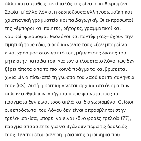
άλλο και ασταθείς, αντίπαλός της είναι η καθιερωμένη
Σοφία, μ’ άλλα λόγια, η δεσπόζουσα ελληνορωμαϊκή και
χριστιανική γραμματεία και παιδαγωγική. Οι εκπρόσωποί
της –έμποροι και ποιητές, ρήτορες, γραμματικοί και
νομικοί, φιλόσοφοι, θεολόγοι και ποντίφηκες– έχουν την
τιμητική τους εδώ, αφού κανένας τους «δεν μπορεί να
είναι χρήσιμος στον εαυτό του, μήτε στους δικούς του,
μήτε στην πατρίδα του, για τον απλούστατο λόγο πως δεν
ξέρει τίποτα από τα πιο κοινά πράγματα και βρίσκεται
χίλια μίλια πίσω από τη γλώσσα του λαού και τα συνήθειά
του» (63). Αυτή η κριτική γίνεται αρχικά στο όνομα των
απλών ανθρώπων, γρήγορα όμως φαίνεται πως τα
πράγματα δεν είναι τόσο απλά και διαχωρισμένα. Οι ίδιοι
οι εκπρόσωποι του Λόγου δεν είναι απρόσβλητοι στην
τρέλα· ίσα-ίσα, μπορεί να είναι «δυο φορές τρελοί» (77),
πράγμα απαραίτητο για να βγάλουν πέρα τις δουλειές
τους. Γίνεται έτσι φανερή η διαρκής αμφισημία που