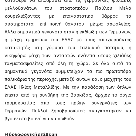
κατάφερε να αποδράσει από τις γερμανικές φυλακές
μελλοθανάτων του στρατοπέδου Παύλου Μελά
κουρελιάζοντας με επαναστατικό θάρρος τα
αυστηρότατα –επί ποινή θανάτου– μέτρα ασφαλείας.
Άλλα σημαντικά γεγονότα ήταν η εκδίωξη των Γερμανών,
η μάχη τμημάτων του ΕΛΑΣ με τους αποχωρούντες
κατακτητές στη γέφυρα του Γαλλικού ποταμού, η
νικηφόρα μάχη των ανταρτών ενάντια στους χιλιάδες
ταγματασφαλίτες από όλη τη χώρα. Σε όλα αυτά τα
σημαντικά γεγονότα συμμετείχαν τα πιο πρωτοπόρα
παλικάρια της περιοχής, μεταξύ αυτών και ο μαχητής του
ΕΛΑΣ Ηλίας Μεταλλίδης. Με την παράδοση των όπλων
έπειτα από τη συνθήκη της Βάρκιζας, άρχισε το όργιο
τρομοκρατίας από τους πρώην συνεργάτες των
Γερμανών. Πολλοί ξηροβρυσιώτες αναγκάστηκαν να
βγουν στο βουνό για να σωθούν.
Η δολοφονική επίθεση