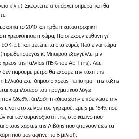
ιο κ.λπ.). Σκεφτείτε τι υπάρχει σήμερα, και θα
τε.
εοκοπία το 2010 και ήρθε η καταστροφική
τί χρεοκόπησε η χώρα; Ποιοι έχουν ευθύνη γι’
 ΕΟΚ-Ε.Ε. και μετέπειτα στο ευρώ; Πού είναι τώρα
ς) πρωθυπουργός κ. Μπαϊρού εξαγγέλλει μίνι
 χρέος της Γαλλίας (115% του ΑΕΠ της). Λέει
ν δεν πάρουμε μέτρα θα έχουμε την τύχη της
 η Ελλάδα έχει δημόσιο χρέος –επίσημα– της τάξης
εται χαμηλότερο του πραγματικού λόγω
ήταν 126,8%: δηλαδή η «διάσωση» επιδείνωσε την
ς είναι στο χείλος του γκρεμού, εμείς με 154% πού
ών και τον ουρανοξύστη της, στο καζίνο που
αι στους χάρτες της Λιβύης που φτάνουν έως τα
χάρη που μας αφήνει τα 6 μίλια!).