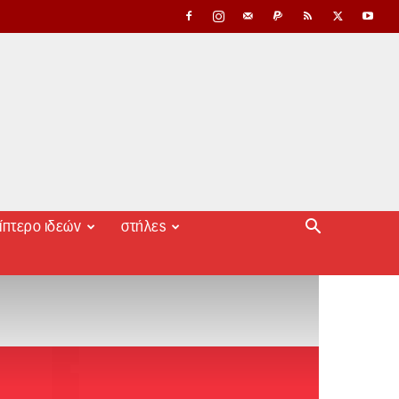
ίπτερο ιδεών
στήλες