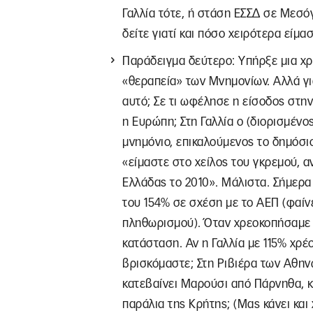
Γαλλία τότε, ή στάση ΕΣΣΔ σε Μεσόγε
δείτε γιατί και πόσο χειρότερα είμασ
Παράδειγμα δεύτερο: Υπήρξε μια χρ
«θεραπεία» των Μνημονίων. Αλλά για
αυτό; Σε τι ωφέλησε η είσοδος στην
η Ευρώπη; Στη Γαλλία ο (διορισμένο
μνημόνιο, επικαλούμενος το δημόσιο
«είμαστε στο χείλος του γκρεμού, α
Ελλάδας το 2010». Μάλιστα. Σήμερα
του 154% σε σχέση με το ΑΕΠ (φαίν
πληθωρισμού). Όταν χρεοκοπήσαμε 
κατάσταση. Αν η Γαλλία με 115% χρέο
βρισκόμαστε; Στη Ριβιέρα των Αθην
κατεβαίνει Μαρούσι από Πάρνηθα, κ
παράλια της Κρήτης; (Μας κάνει και 