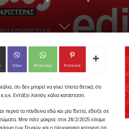
ω
Viber
WhatsApp
Pinterest
χάλια, ότι δεν μπορεί να γίνει τίποτα θετικό, ότι
 κ.ο.κ. Εντάξει λοιπόν, χάλια κατάσταση.
ι περνά τα πάνδεινα εδώ και μία 15ετία, έδειξε σε
ισώματα. Μην πάτε μακριά: στις 28/2/2025 είχαμε
γκλημα των Τεμπών, και η πλειοψηφία κατανοεί ότι