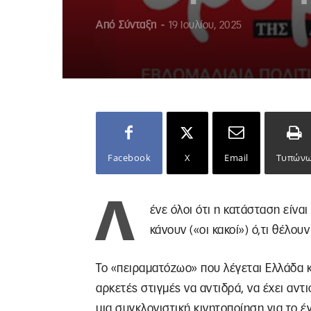
Από
Σύνταξη
-
19 Ιουλίου, 2025
Facebook
X
Email
Τυπών
Λ
ένε όλοι ότι η κατάσταση είναι 
κάνουν («οι κακοί») ό,τι θέλουν
Το «πειραματόζωο» που λέγεται Ελλάδα κα
αρκετές στιγμές να αντιδρά, να έχει αντ
μια συγκλονιστική κινητοποίηση για το έ