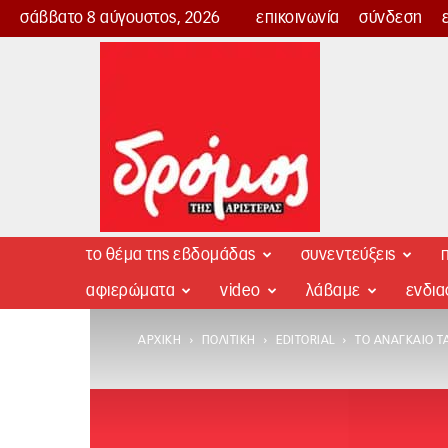
σάββατο 8 αύγουστος, 2026
επικοινωνία
σύνδεση
Δρόμος
της
Αριστεράς
το θέμα της εβδομάδας
συνεντεύξεις
π
αφιερώματα
video
λάβαμε
ενδι
ΑΡΧΙΚΉ
ΠΟΛΙΤΙΚΉ
EDITORIAL
ΤΟ ΑΝΑΓΚΑΊΟ 