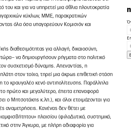
τό του και για να υπηρετεί μια άθλια πλουτοκρατία
n
λιγαρχικών κύκλων, ΜΜΕ, παρακρατικών
Ό
οντας όλα όσα υπαγορεύουν Κομισιόν και
E
αϊκής διαθεσιμότητας για αλλαγή, δικαιοσύνη,
ι τώρα– να δημιουργήσουν ρήγματα στο πολιτικό
στον συσχετισμό δύναμης. Απεναντίας, η
πλάτη στον τοίχο, τηρεί μια άκρως επιθετική στάση
νη το κραυγαλέο κενό αντιπολίτευσης. Παράλληλα
 το πρώτο και μεγαλύτερο, έπειτα επαναφορά
ει ο Μητσοτάκης κ.λπ.), και όλοι ετοιμάζονται για
ές αναμετρήσεις. Κανένας δεν θέτει με
ιαμφισβήτητου» πλαισίου (φιλοΔυτικό, συστημικό,
κτικό στην Άγκυρα, με πλήρη αδιαφορία για