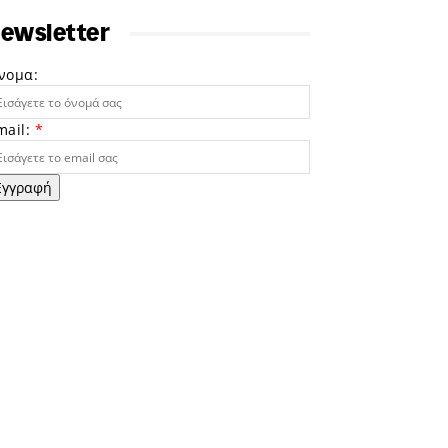
ewsletter
νομα:
mail:
*
Εγγραφή