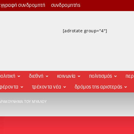
εγγραφή συνδρομητή
συνδρομητής
[adrotate group="4"]
ολιτική
διεθνή
κοινωνία
πολιτισμός
περ
αφέροντα
τρέχοντα νέα
δρόμος της αριστεράς
ΤΑΡΑΚΟΎΝΗΜΑ ΤΟΥ ΜΥΑΛΟΎ