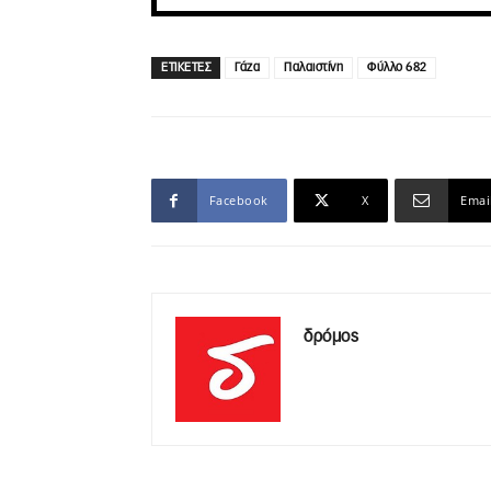
ΕΤΙΚΕΤΕΣ
Γάζα
Παλαιστίνη
Φύλλο 682
Facebook
X
Emai
δρόμος