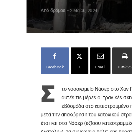
Από
δρόμος
-
2 Μαΐου, 2024
Facebook
X
Email
Τυπών
Σ
το νοσοκομείο Νάσερ στο Χαν Γ
αυτές τις μέρες οι τραγικές σκ
εβδομάδα στο κατεστραμμένο π
μετά την αποχώρηση του κατοχικού στρατ
έτσι και στο Νάσερ (εξίσου κατεστραμμ
Ανατολή»), τα συνεργεία πολιτικής προσ