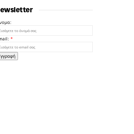
ewsletter
νομα:
mail:
*
Εγγραφή