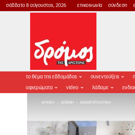
σάββατο 8 αύγουστος, 2026
επικοινωνία
σύνδεση
Δρόμος
της
Αριστεράς
το θέμα της εβδομάδας
συνεντεύξεις
π
αφιερώματα
video
λάβαμε
ενδι
ΑΡΧΙΚΉ
ΔΙΕΘΝΉ
ΘΑΝΑΤΟΠΟΛΙΤΙΚΉ