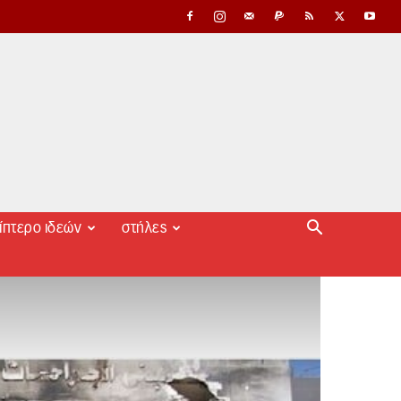
ίπτερο ιδεών
στήλες