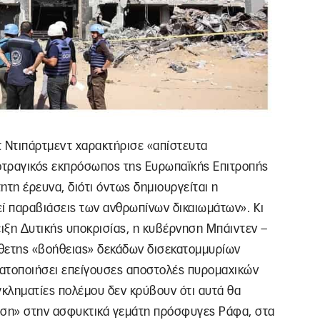
τ Ντιπάρτμεντ χαρακτήρισε «απίστευτα
κοτραγικός εκπρόσωπος της Ευρωπαϊκής Επιτροπής
ητη έρευνα, διότι όντως δημιουργείται η
εί παραβιάσεις των ανθρωπίνων δικαιωμάτων». Κι
ιξη Δυτικής υποκρισίας, η κυβέρνηση Μπάιντεν –
σθετης «βοήθειας» δεκάδων δισεκατομμυρίων
ματοποιήσει επείγουσες αποστολές πυρομαχικών
γκληματίες πολέμου δεν κρύβουν ότι αυτά θα
εση» στην ασφυκτικά γεμάτη πρόσφυγες Ράφα, στα