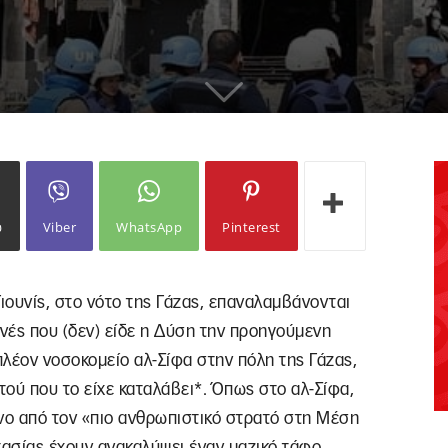
ω
Viber
WhatsApp
Pinterest
ιουνίς, στο νότο της Γάζας, επαναλαμβάνονται
ηνές που (δεν) είδε η Δύση την προηγούμενη
λέον νοσοκομείο αλ-Σίφα στην πόλη της Γάζας,
ού που το είχε καταλάβει*. Όπως στο αλ-Σίφα,
ένο από τον «πιο ανθρωπιστικό στρατό στη Μέση
τασίας έχουν ανακαλύψει έναν μαζικό τάφο,