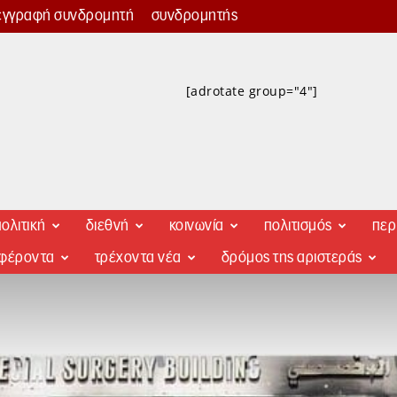
εγγραφή συνδρομητή
συνδρομητής
[adrotate group="4"]
ολιτική
διεθνή
κοινωνία
πολιτισμός
περ
αφέροντα
τρέχοντα νέα
δρόμος της αριστεράς