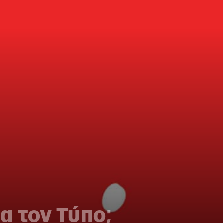
α τον Τύπο;