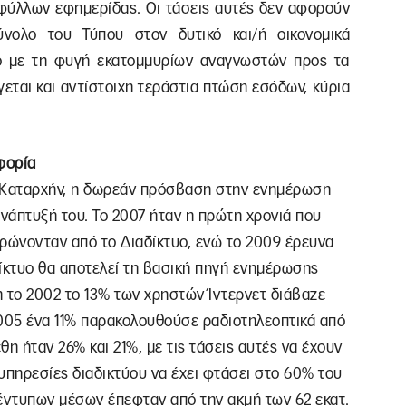
 φύλλων εφημερίδας. Οι τάσεις αυτές δεν αφορούν
νολο του Τύπου στον δυτικό και/ή οικονομικά
ο με τη φυγή εκατομμυρίων αναγνωστών προς τα
ται και αντίστοιχη τεράστια πτώση εσόδων, κύρια
φορία
α; Καταρχήν, η δωρεάν πρόσβαση στην ενημέρωση
νάπτυξή του. Το 2007 ήταν η πρώτη χρονιά που
ώνονταν από το Διαδίκτυο, ενώ το 2009 έρευνα
δίκτυο θα αποτελεί τη βασική πηγή ενημέρωσης
η το 2002 το 13% των χρηστών Ίντερνετ διάβαζε
 2005 ένα 11% παρακολουθούσε ραδιοτηλεοπτικά από
θη ήταν 26% και 21%, με τις τάσεις αυτές να έχουν
υπηρεσίες διαδικτύου να έχει φτάσει στο 60% του
έντυπων μέσων έπεφταν από την ακμή των 62 εκατ.