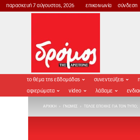
παρασκευή 7 αύγουστος, 2026
επικοινωνία
σύνδεση
Δρόμος
της
Αριστεράς
το θέμα της εβδομάδας
συνεντεύξεις
π
αφιερώματα
video
λάβαμε
ενδι
ΑΡΧΙΚΉ
ΓΝΏΜΕΣ
ΤΈΛΟΣ ΕΠΟΧΉΣ ΓΙΑ ΤΟΝ ΤΎΠΟ;