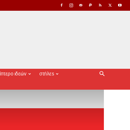
ίπτερο ιδεών
στήλες