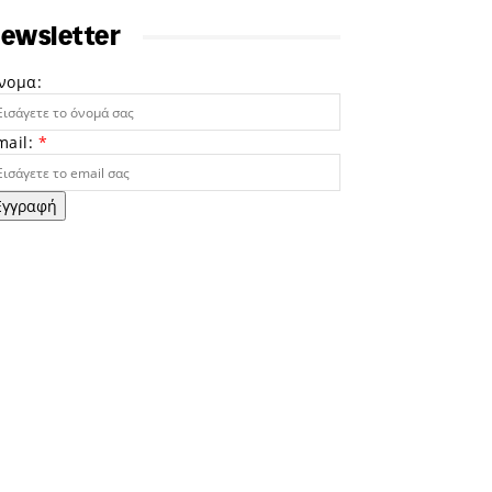
ewsletter
νομα:
mail:
*
Εγγραφή