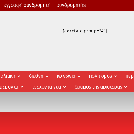
εγγραφή συνδρομητή
συνδρομητής
[adrotate group="4"]
ολιτική
διεθνή
κοινωνία
πολιτισμός
περ
αφέροντα
τρέχοντα νέα
δρόμος της αριστεράς