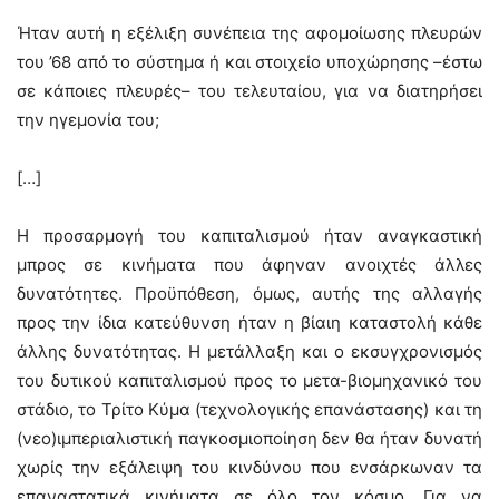
Ήταν αυτή η εξέλιξη συνέπεια της αφομοίωσης πλευρών
του ’68 από το σύστημα ή και στοιχείο υποχώρησης –έστω
σε κάποιες πλευρές– του τελευταίου, για να διατηρήσει
την ηγεμονία του;
[…]
Η προσαρμογή του καπιταλισμού ήταν αναγκαστική
μπρος σε κινήματα που άφηναν ανοιχτές άλλες
δυνατότητες. Προϋπόθεση, όμως, αυτής της αλλαγής
προς την ίδια κατεύθυνση ήταν η βίαιη καταστολή κάθε
άλλης δυνατότητας. Η μετάλλαξη και ο εκσυγχρονισμός
του δυτικού καπιταλισμού προς το μετα-βιομηχανικό του
στάδιο, το Τρίτο Κύμα (τεχνολογικής επανάστασης) και τη
(νεο)ιμπεριαλιστική παγκοσμιοποίηση δεν θα ήταν δυνατή
χωρίς την εξάλειψη του κινδύνου που ενσάρκωναν τα
επαναστατικά κινήματα σε όλο τον κόσμο. Για να