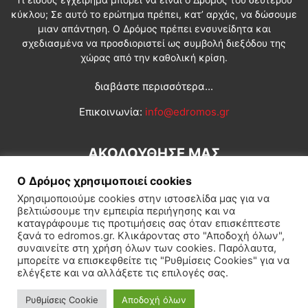
κύκλου; Σε αυτό το ερώτημα πρέπει, κατ’ αρχάς, να δώσουμε
μιαν απάντηση. Ο Δρόμος πρέπει ενσυνείδητα και
σχεδιασμένα να προσδιοριστεί ως συμβολή διεξόδου της
χώρας από την καθολική κρίση.
διαβάστε περισσότερα...
Επικοινωνία:
info@edromos.gr
ΑΚΟΛΟΥΘΗΣΕ ΜΑΣ
Ο Δρόμος χρησιμοποιεί cookies
Χρησιμοποιούμε cookies στην ιστοσελίδα μας για να
βελτιώσουμε την εμπειρία περιήγησης και να
καταγράφουμε τις προτιμήσεις σας όταν επισκέπτεστε
ξανά το edromos.gr. Κλικάροντας στο "Αποδοχή όλων",
συναινείτε στη χρήση όλων των cookies. Παρόλαυτα,
Εγγραφή συνδρομητή
Πολιτική
Διεθνή
Κοινωνία
μπορείτε να επισκεφθείτε τις "Ρυθμίσεις Cookies" για να
ελέγξετε και να αλλάξετε τις επιλογές σας.
Πολιτισμός
Αφιερώματα
Ρυθμίσεις Cookie
Αποδοχή όλων