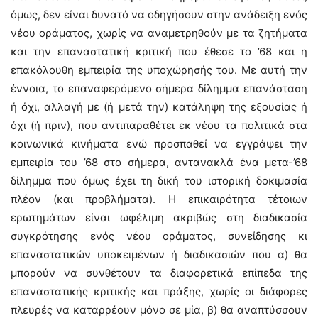
όμως, δεν είναι δυνατό να οδηγήσουν στην ανάδειξη ενός
νέου οράματος, χωρίς να αναμετρηθούν με τα ζητήματα
και την επαναστατική κριτική που έθεσε το ’68 και η
επακόλουθη εμπειρία της υποχώρησής του. Με αυτή την
έννοια, το επαναφερόμενο σήμερα δίλημμα επανάσταση
ή όχι, αλλαγή με (ή μετά την) κατάληψη της εξουσίας ή
όχι (ή πριν), που αντιπαραθέτει εκ νέου τα πολιτικά στα
κοινωνικά κινήματα ενώ προσπαθεί να εγγράψει την
εμπειρία του ’68 στο σήμερα, αντανακλά ένα μετα-’68
δίλημμα που όμως έχει τη δική του ιστορική δοκιμασία
πλέον (και προβλήματα). Η επικαιρότητα τέτοιων
ερωτημάτων είναι ωφέλιμη ακριβώς στη διαδικασία
συγκρότησης ενός νέου οράματος, συνείδησης κι
επαναστατικών υποκειμένων ή διαδικασιών που α) θα
μπορούν να συνθέτουν τα διαφορετικά επίπεδα της
επαναστατικής κριτικής και πράξης, χωρίς οι διάφορες
πλευρές να καταρρέουν μόνο σε μία, β) θα αναπτύσσουν