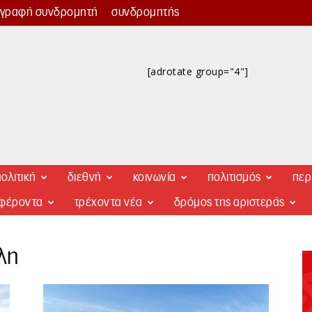
γγραφή συνδρομητή
συνδρομητής
[adrotate group="4"]
ολιτική
διεθνή
κοινωνία
πολιτισμός
περ
αφέροντα
τρέχοντα νέα
δρόμος της αριστεράς
λη