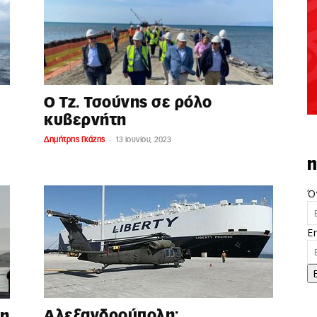
Ο Τζ. Τσούνης σε ρόλο
κυβερνήτη
-
Δημήτρης Γκάζης
13 Ιουνίου, 2023
n
Ό
E
Αλεξανδρούπολη:
κη