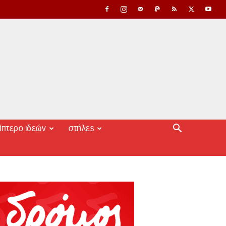
ίπτερο ιδεών
στήλες