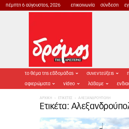
πέμπτη 6 αύγουστος, 2026
επικοινωνία
σύνδεση
ε
Δρόμος
της
Αριστεράς
το θέμα της εβδομάδας
συνεντεύξεις
π
αφιερώματα
video
λάβαμε
ενδι
ΑΡΧΙΚΉ
ΕΤΙΚΈΤΕΣ
ΑΛΕΞΑΝΔΡΟΎΠΟΛΗ
Ετικέτα: Αλεξανδρούπο