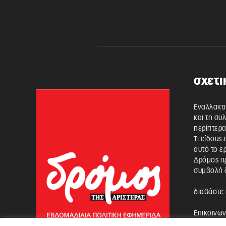
σχετι
Εναλλακτι
και τη συ
περίπτερα
Τι είδους
αυτό το ε
Δρόμος πρ
συμβολή δ
διαβάστε 
Επικοινων