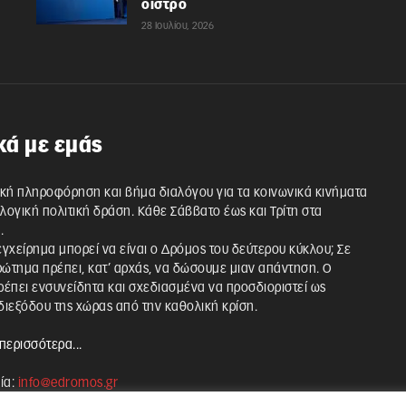
οίστρο
28 Ιουλίου, 2026
κά με εμάς
κή πληροφόρηση και βήμα διαλόγου για τα κοινωνικά κινήματα
λλογική πολιτική δράση. Κάθε Σάββατο έως και Τρίτη στα
.
 εγχείρημα μπορεί να είναι ο Δρόμος του δεύτερου κύκλου; Σε
ρώτημα πρέπει, κατ’ αρχάς, να δώσουμε μιαν απάντηση. Ο
έπει ενσυνείδητα και σχεδιασμένα να προσδιοριστεί ως
ιεξόδου της χώρας από την καθολική κρίση.
περισσότερα...
ία:
info@edromos.gr