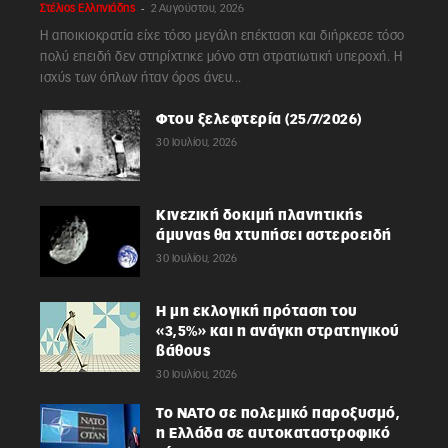
-
Στέλιος Ελληνιάδης
2 Αυγούστου, 2026
Η αποικιοκρατία είχε τόσο μεγάλη επέκταση και διήρκεσε τόσο
πολύ επειδή δεν στηρίχτηκε μόνο στη στρατιωτική υπεροχή. Η
ισχύς των όπλων ήταν όρος άνευ...
Φτου ξελεφτερία (25/7/2026)
30 Ιουλίου, 2026
Κινεζική δοκιμή πλανητικής
άμυνας θα χτυπήσει αστεροειδή
30 Ιουλίου, 2026
Η μη εκλογική πρόταση του
«3,5%» και η ανάγκη στρατηγικού
βάθους
30 Ιουλίου, 2026
Το ΝΑΤΟ σε πολεμικό παροξυσμό,
η Ελλάδα σε αυτοκαταστροφικό