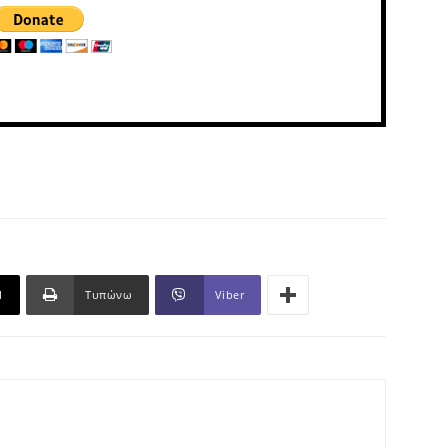
l
Τυπώνω
Viber