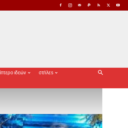
ίπτερο ιδεών
στήλες