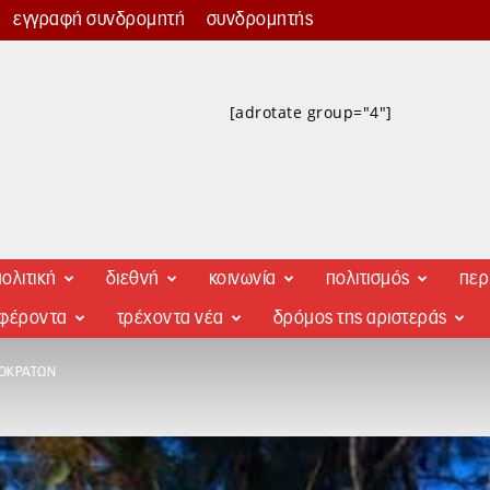
εγγραφή συνδρομητή
συνδρομητής
[adrotate group="4"]
ολιτική
διεθνή
κοινωνία
πολιτισμός
περ
αφέροντα
τρέχοντα νέα
δρόμος της αριστεράς
ΟΚΡΑΤΏΝ