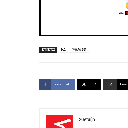
ΕΤΙΚΕΤΕΣ
ΝΔ
Φύλλο 281
Facebook
X
Emai
Σύνταξη