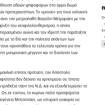
αγίδευση αδαών ψηφοφόρων στο άρμα-βωμό
n
ών προτεραιοτήτων. Το «μενού» για τους εκλογείς
Ό
άνει τον μετριοπαθή Βαγγέλη Μεϊμαράκη με την
ήρυξη του νεοφιλελευθερισμού, η οποία
E
 περασμένου αιώνα και τον ιδρυτή της παράταξης
ι με το βίο και την πολιτεία απάντων των
ους προσπάθεια τα τελευταία χρόνια για την
στη μνημονιακή μέγγενη και τη βούληση των
αμανλική επίσης πρόταση, τον Απόστολο
φιότητα δεν δείχνει να χρησιμεύει σε τίποτα
ντροδεξιά τάση της Ν.Δ. και να εξουδετερώσει το
 Ως εκ τούτου, το κυρίως πιάτο προσφέρεται
ογένεια Μητσοτάκη, ως ιστορική ευκαιρία να