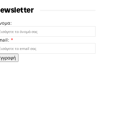
ewsletter
νομα:
mail:
*
Εγγραφή