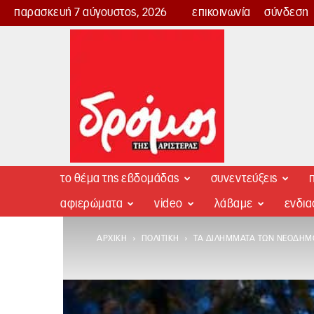
παρασκευή 7 αύγουστος, 2026
επικοινωνία
σύνδεση
Δρόμος
της
Αριστεράς
το θέμα της εβδομάδας
συνεντεύξεις
π
αφιερώματα
video
λάβαμε
ενδι
ΑΡΧΙΚΉ
ΠΟΛΙΤΙΚΉ
ΤΑ ΔΙΛΉΜΜΑΤΑ ΤΩΝ ΝΕΟΔΗΜ