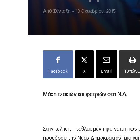
Από
Σύνταξη
-
13 Οκτωβρίου, 2015
Facebook
X
Email
Τυπών
Μάχη τζακιών και φατριών στη Ν.Δ.
Στην τελική… τεθλασμένη φαίνεται πως μ
προέδρου της Νέας Δημοκρατίας, μια και