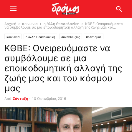
Αρχική
κοινωνία
η άλλη Θεσσαλονίκη
ΚΘΒΕ: Ονειρευόμαστε
να συμβάλουμε σε μια εποικοδομητική αλλαγή της ζωής μας και...
κοινωνία
η άλλη Θεσσαλονίκη
συνεντεύξεις
πολιτισμός
ΚΘΒΕ: Ονειρευόμαστε να
συμβάλουμε σε μια
εποικοδομητική αλλαγή της
ζωής μας και του κόσμου
μας
Από
Σύνταξη
-
10 Οκτωβρίου, 2016