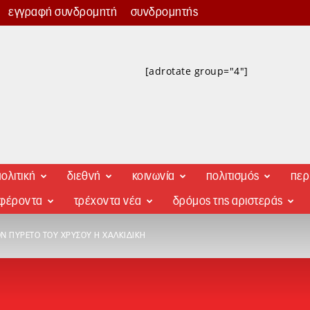
εγγραφή συνδρομητή
συνδρομητής
[adrotate group="4"]
ολιτική
διεθνή
κοινωνία
πολιτισμός
περ
αφέροντα
τρέχοντα νέα
δρόμος της αριστεράς
Ν ΠΥΡΕΤΌ ΤΟΥ ΧΡΥΣΟΎ Η ΧΑΛΚΙΔΙΚΉ