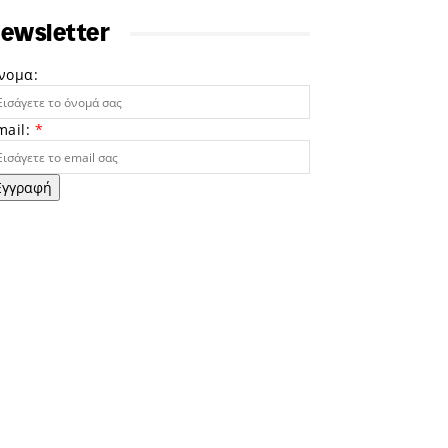
ewsletter
νομα:
mail:
*
Εγγραφή