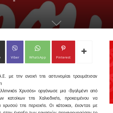
ω
Viber
WhatsApp
Pinterest
A.E. με την ανοχή της αστυνομίας τραυμάτισαν
η
Ελληνικός Χρυσός» οργάνωσε μια -βγαλμένη από
των κατοίκων της Χαλκιδικής, προκειμένου να
α χρυσού της περιοχής. Οι κάτοικοι, έχοντας με
ς στην έναρξη των εργασιών, περιφρουρούσαν το