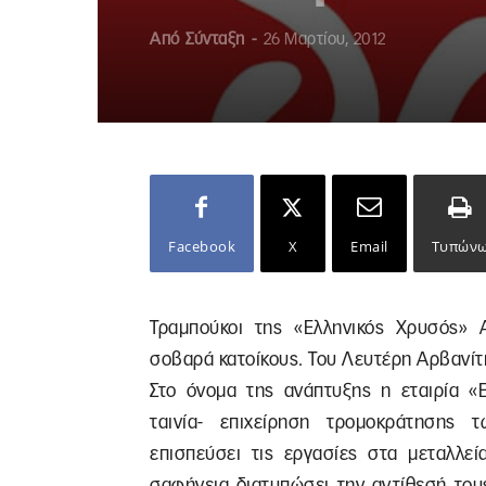
Από
Σύνταξη
-
26 Μαρτίου, 2012
Facebook
X
Email
Τυπών
Τραμπούκοι της «Ελληνικός Χρυσός» 
σοβαρά κατοίκους. Του Λευτέρη Αρβανίτ
Στο όνομα της ανάπτυξης η εταιρία «
ταινία- επιχείρηση τρομοκράτησης 
επισπεύσει τις εργασίες στα μεταλλεί
σαφήνεια διατυπώσει την αντίθεσή του