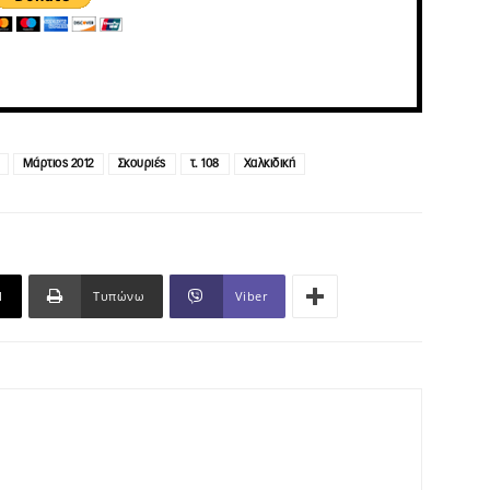
Μάρτιος 2012
Σκουριές
τ. 108
Χαλκιδική
l
Τυπώνω
Viber