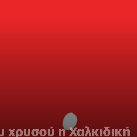
υ χρυσού η Χαλκιδική