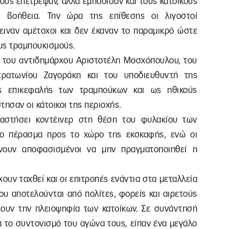
τους επέτρεψαν, αλλά εμπόδισαν και τους κατοίκους
 βοήθεια. Την ώρα της επίθεσης οι λιγοστοί
ειναν αμέτοχοι και δεν έκαναν το παραμικρό ώστε
υς τραμπουκισμούς.
ον του αντιδημάρχου Αριστοτέλη Μοσχόπουλου, του
τρατωνίου Ζαγοράκη και του υποδιευθυντή της
ως επικεφαλής των τραμπούκων και ως ηθικούς
ησαν οι κάτοικοι της περιοχής.
ταστήσει κοντέινερ στη θέση του φυλακίου των
το πέρασμα προς το χώρο της εκσκαφής, ενώ οι
ώνουν αποφασισμένοι να μην πραγματοποιηθεί η
ουν ταχθεί και οι επιτροπές ενάντια στα μεταλλεία
ου αποτελούνται από πολίτες, φορείς και αιρετούς
ουν την πλειοψηφία των κατοίκων. Σε συνάντησή
ια το συντονισμό του αγώνα τους, είπαν ένα μεγάλο