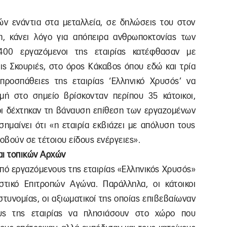
ν ενάντια στα μεταλλεία, σε δηλώσεις του στον
η, κάνει λόγο για απόπειρα ανθρωποκτονίας των
400 εργαζόμενοι της εταιρίας κατέφθασαν με
ις Σκουριές, στο όρος Κάκαβος όπου εδώ και τρία
ς προσπάθειες της εταιρίας ‘Ελληνικό Χρυσός’ να
ιγμή στο σημείο βρίσκονταν περίπου 35 κάτοικοι,
ίοι δέχτηκαν τη βάναυση επίθεση των εργαζομένων
ισημαίνει ότι «η εταιρία εκβιάζει με απόλυση τους
βούν σε τέτοιου είδους ενέργειες».
και τοπικών Aρχών
από εργαζόμενους της εταιρίας «Ελληνικός Χρυσός»
στικό Επιτροπών Αγώνα. Παράλληλα, οι κάτοικοι
τυνομίας, οι αξιωματικοί της οποίας επιβεβαίωναν
υς της εταιρίας να πλησιάσουν στο χώρο που