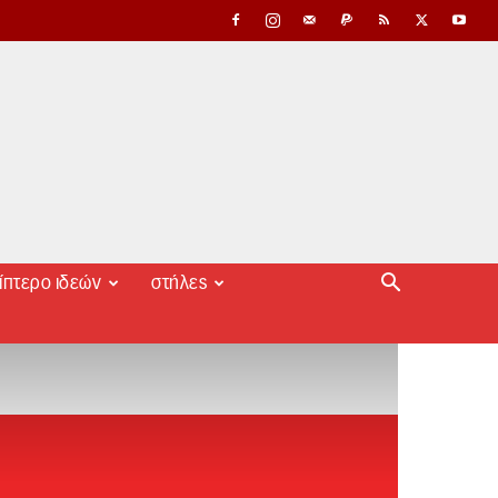
ίπτερο ιδεών
στήλες