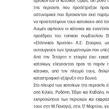
βρίσκονταν οι κάτοικοι. Όμως, όχι μόνο 
της περιοχής που προσέτρεξαν προς
αστυνομικοί που βρίσκονταν εκεί παρέμ
να προστατέψουν τους κατοίκους από το
Αιχμές αφήνουν οι κάτοικοι και εναντί
προέδρου του τοπικού συμβουλίου Σ
«Ελληνικός Χρυσός» A.E. Στούρνα, 
αυτουργούς των τραυματισμών που υπέστ
Από την Τετάρτη η εταιρία έχει εγκα
κατοίκων, ελέγχοντας προς το παρόν 
κάτοικοι, από την πλευρά τους, δηλ
καταστροφική εξόρυξη στο βουνό.
Στο πλευρό των κατοίκων της περιοχής έχ
από Κιλκίς, Ροδόπη, Έβρο και Καβάλα, π
εκπροσώπους των περιοχών και εκφράζ
τους στη Μ.Παναγιά, στις 17 Μαρτίου, γ