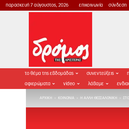
παρασκευή 7 αύγουστος, 2026
επικοινωνία
σύνδεση
Δρόμος
της
Αριστεράς
το θέμα της εβδομάδας
συνεντεύξεις
π
αφιερώματα
video
λάβαμε
ενδι
ΑΡΧΙΚΉ
ΚΟΙΝΩΝΊΑ
Η ΆΛΛΗ ΘΕΣΣΑΛΟΝΊΚΗ
ΣΤΟ