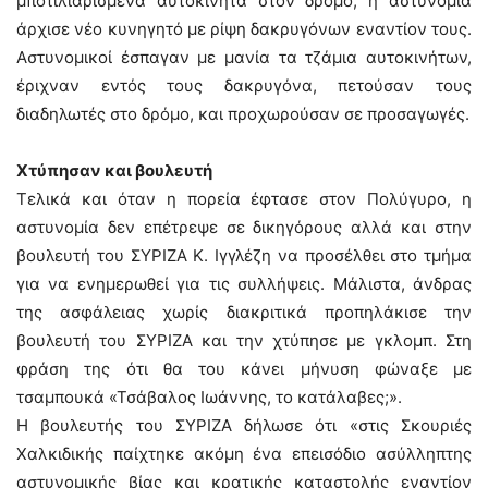
μποτιλιαρισμένα αυτοκίνητα στον δρόμο, η αστυνομία
άρχισε νέο κυνηγητό με ρίψη δακρυγόνων εναντίον τους.
Αστυνομικοί έσπαγαν με μανία τα τζάμια αυτοκινήτων,
έριχναν εντός τους δακρυγόνα, πετούσαν τους
διαδηλωτές στο δρόμο, και προχωρούσαν σε προσαγωγές.
Χτύπησαν και βουλευτή
Τελικά και όταν η πορεία έφτασε στον Πολύγυρο, η
αστυνομία δεν επέτρεψε σε δικηγόρους αλλά και στην
βουλευτή του ΣΥΡΙΖΑ Κ. Ιγγλέζη να προσέλθει στο τμήμα
για να ενημερωθεί για τις συλλήψεις. Μάλιστα, άνδρας
της ασφάλειας χωρίς διακριτικά προπηλάκισε την
βουλευτή του ΣΥΡΙΖΑ και την χτύπησε με γκλομπ. Στη
φράση της ότι θα του κάνει μήνυση φώναξε με
τσαμπουκά «Τσάβαλος Ιωάννης, το κατάλαβες;».
Η βουλευτής του ΣΥΡΙΖΑ δήλωσε ότι «στις Σκουριές
Χαλκιδικής παίχτηκε ακόμη ένα επεισόδιο ασύλληπτης
αστυνομικής βίας και κρατικής καταστολής εναντίον