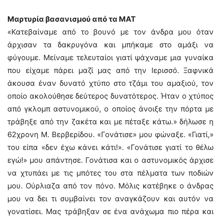
Μαρτυρία βασανισμού από τα ΜΑΤ
«Κατεβαίναμε από το βουνό με τον άνδρα μου όταν
άρχισαν τα δακρυγόνα και μπήκαμε στο αμάξι να
φύγουμε. Μείναμε τελευταίοι γιατί ψάχναμε μια γυναίκα
που είχαμε πάρει μαζί μας από την Ιερισσό. Ξαφνικά
άκουσα έναν δυνατό χτύπο στο τζάμι του αμαξιού, τον
οποίο ακολούθησε δεύτερος δυνατότερος. Ήταν ο χτύπος
από γκλομπ αστυνομικού, ο οποίος άνοιξε την πόρτα με
τράβηξε από την ζακέτα και με πέταξε κάτω.» δήλωσε η
62χρονη Μ. Βερβερίδου. «Γονάτισε» μου φώναξε. «Γιατί,»
του είπα «δεν έχω κάνει κάτι!». «Γονάτισε γιατί το θέλω
εγώ!» μου απάντησε. Γονάτισα και ο αστυνομικός άρχισε
να χτυπάει με τις μπότες του στα πέλματα των ποδιών
μου. Ούρλιαζα από τον πόνο. Μόλις κατέβηκε ο άνδρας
μου να δει τι συμβαίνει τoν αναγκάζουν και αυτόν να
γονατίσει. Μας τράβηξαν σε ένα ανάχωμα πιο πέρα και