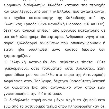
ειρηνικών διαδηλωτών. Χιλιάδες κάτοικοι της περιοχής
και αλληλέγγυοι από όλη την Ελλάδα, που αντιστέκονται
στα σχέδια καταστροφής της Χαλκιδικής από την
Ελληνικός Χρυσός (95% καναδική Eldorado, 5% ΑΚΤΩΡ),
δέχτηκαν ανηλεή επίθεση από μονάδες καταστολής σε
μια καθ’ όλα ήρεμη διαμαρτυρία. Ανθρωποκυνηγητό και
άγριοι ξυλοδαρμοί ανθρώπων που οπισθοχωρούσαν ή
είχαν ήδη συλληφθεί μόνο κράτος δικαίου δεν
χαρακτηρίζουν.
Η Ελληνική Αστυνομία δεν σεβάστηκε τίποτα. Ούτε
ηλικιωμένους, ούτε τραυματίες, ούτε βουλευτές. Στην
προσπάθειά μου να εισέλθω στο κτίριο της Αστυνομικής
Ασφάλειας στον Πολύγυρο, δέχτηκα θρασσύτατη λεκτική
και σωματική βία από αστυνομικό στον οποίο είχα
γνωστοποιήσει την ιδιότητά μου».
Οι διαδηλωτές παρέμειναν μέχρι αργά τα ξημερώματα
έξω από το αστυνομικό τμήμα όπου πληροφορήθηκαν ότι