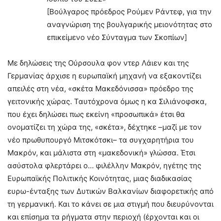
[Βούλγαρος πρόεδρος Ρούμεν Ράντεφ, για την
αναγνώριση της βουλγαρικής μειονότητας στο
επικείμενο νέο Σύνταγμα των Σκοπίων]
Με δηλώσεις της Ούρσουλα φον ντερ Λάιεν και της
Γερμανίας άρχισε η ευρωπαϊκή μηχανή να εξακοντίζει
απειλές στη νέα, «σκέτα Μακεδόνισσα» πρόεδρο της
γειτονικής χώρας. Ταυτόχρονα όμως η κα Σιλιάνοφσκα,
που έχει δηλώσει πως εκείνη «προσωπικά» έτσι θα
ονοματίζει τη χώρα της, «σκέτα», δέχτηκε –μαζί με τον
νέο πρωθυπουργό Μιτσκότσκι– τα συγχαρητήρια του
Μακρόν, και μάλιστα στη «μακεδονική» γλώσσα. Έτσι
ασύστολα φλερτάρει ο… φιλέλλην Μακρόν, ηγέτης της
Ευρωπαϊκής Πολιτικής Κοινότητας, μιας διαδικασίας
ευρω-ένταξης των Δυτικών Βαλκανίων διαφορετικής από
τη γερμανική. Και το κάνει σε μια στιγμή που διευρύνονται
και επίσημα τα ρήγματα στην περιοχή (έρχονται και οι