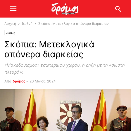
Αρχική
διεθνή
Σκόπια: Μετεκλογικά απόνερα διαρκείας
διεθνή
Σκόπια: Μετεκλογικά
απόνερα διαρκείας
«Μακεδονισμός» εσωτερικού χώρου, ή ρήξη με τη «σωστή
πλευρά»;
Από
δρόμος
-
20 Μαΐου, 2024