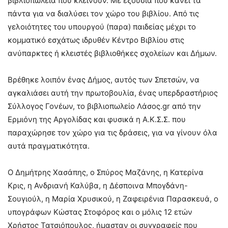
βιβλιοπωλεία που κλείνουν. Με εξουσία που κάνει τα
πάντα για να διαλύσει τον χώρο του βιβλίου. Από τις
γελοιότητες του υπουργού (παρα) παιδείας μέχρι το
κομματικό εσχάτως ιδρυθέν Κέντρο Βιβλίου στις
ανύπαρκτες ή κλειστές βιβλιοθήκες σχολείων και Δήμων.
Βρέθηκε λοιπόν ένας Δήμος, αυτός των Σπετσών, να
αγκαλιάσει αυτή την πρωτοβουλία, ένας υπερδραστήριος
Σύλλογος Γονέων, το βιβλιοπωλείο Λάσος.gr από την
Ερμιόνη της Αργολίδας και φυσικά η Α.Κ.Σ.Σ. που
παραχώρησε τον χώρο για τις δράσεις, για να γίνουν όλα
αυτά πραγματικότητα.
Ο Δημήτρης Χασάπης, ο Σπύρος Μαζάνης, η Κατερίνα
Κρις, η Ανδριανή Καλύβα, η Δέσποινα Μπογδάνη-
Σουγιούλ, η Μαρία Χρυσικού, η Ζαφειρένια Παρασκευά, ο
υπογράφων Κώστας Στοφόρος και ο μόλις 12 ετών
Χρήστος Τατσιόπουλος, ήμασταν οι συγγραφείς που