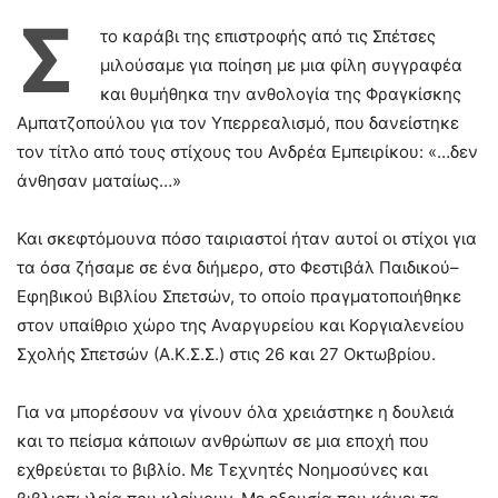
Σ
το καράβι της επιστροφής από τις Σπέτσες
μιλούσαμε για ποίηση με μια φίλη συγγραφέα
και θυμήθηκα την ανθολογία της Φραγκίσκης
Αμπατζοπούλου για τον Υπερρεαλισμό, που δανείστηκε
τον τίτλο από τους στίχους του Ανδρέα Εμπειρίκου: «…δεν
άνθησαν ματαίως…»
Και σκεφτόμουνα πόσο ταιριαστοί ήταν αυτοί οι στίχοι για
τα όσα ζήσαμε σε ένα διήμερο, στο Φεστιβάλ Παιδικού–
Εφηβικού Βιβλίου Σπετσών, το οποίο πραγματοποιήθηκε
στον υπαίθριο χώρο της Αναργυρείου και Κοργιαλενείου
Σχολής Σπετσών (Α.Κ.Σ.Σ.) στις 26 και 27 Οκτωβρίου.
Για να μπορέσουν να γίνουν όλα χρειάστηκε η δουλειά
και το πείσμα κάποιων ανθρώπων σε μια εποχή που
εχθρεύεται το βιβλίο. Με Τεχνητές Νοημοσύνες και