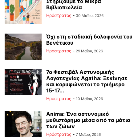
Στηρίζουμε τα Μικρά
Βιβλιοπωλεία
Ηρόστρατος
-
30 Μαΐου, 2026
Όχι στη σταδιακή δολοφονία του
Βενέτικου
Ηρόστρατος
-
29 Μαΐου, 2026
7ο Φεστιβάλ Αστυνομικής
Λογοτεχνίας Agatha: Ξεκίνησε
και κορυφώνεται το τριήμερο
15-17...
Ηρόστρατος
-
10 Μαΐου, 2026
Anima: Ένα αστυνομικό
μυθιστόρημα μέσα από τα μάτια
των ζώων
Ηρόστρατος
-
7 Μαΐου, 2026