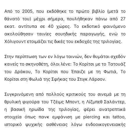
Από το 2005, που εκδόθηκε το πρώτο βιβλίο (μετά το
θάνατό του) μέχρι σήμερα, πουλήθηκαν πάνω από 27
εκατ. αντίτυπα σε 40 χώρες. Το εκδοτικό φαινόμενο
ακολούθησαν ταινίες σουηδικής παραγωγής, ενώ το
Χόλιγουντ ετοιμάζει τις δικές του εκδοχές της τριλογίας.
Στην περίπτωση των εν λόγω ταινιών, δεν θυμάται σχεδόν
κανείς το σκηνοθέτη, όλοι λένε: Το Κορίτσι με το Τατουάζ
του Δράκου, Το Κορίτσι που Έπαιζε με τη Φωτιά, Το
Κορίτσι στη Φωλιά της Σφήκας του Στιγκ Λάρσον.
Συγκρινόμενη από πολλούς κριτικούς του σινεμά με τη
θρυλική φιγούρα του Τζέιμς Μποντ, η Λίζμπεθ Σαλάντερ,
η βασική ηρωίδα της τριλογίας, φέρει ανατρεπτικά
στοιχεία όπως πανκ εμφάνιση με piercing και tattoo,
ιστορικό ψυχικής ασθένειας λόγω ενδοοικογενειακής