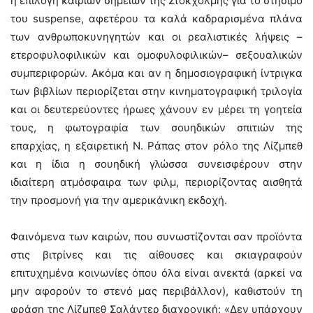
η επιλογή καίριων σημείων της Στοκχόλμης για το στήσιμο
του suspense, αφετέρου τα καλά καδραρισμένα πλάνα
των ανθρωποκυνηγητών και οι ρεαλιστικές λήψεις –
ετεροφυλοφιλικών και ομοφυλοφιλικών– σεξουαλικών
συμπεριφορών. Ακόμα και αν η δημοσιογραφική ίντριγκα
των βιβλίων περιορίζεται στην κινηματογραφική τριλογία
και οι δευτερεύοντες ήρωες χάνουν εν μέρει τη γοητεία
τους, η φωτογραφία των σουηδικών σπιτιών της
επαρχίας, η εξαιρετική Ν. Ράπας στον ρόλο της Λίζμπεθ
και η ίδια η σουηδική γλώσσα συνεισφέρουν στην
ιδιαίτερη ατμόσφαιρα των φιλμ, περιορίζοντας αισθητά
την προσμονή για την αμερικάνικη εκδοχή.
Φαινόμενα των καιρών, που συνωστίζονται σαν προϊόντα
στις βιτρίνες και τις αίθουσες και σκιαγραφούν
επιτυχημένα κοινωνίες όπου όλα είναι ανεκτά (αρκεί να
μην αφορούν το στενό μας περιβάλλον), καθιστούν τη
φράση της Λίζμπεθ Σαλάντερ διαχρονική: «Δεν υπάρχουν