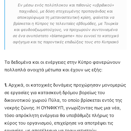
Εν μέσω ενός πολύπλοκου και πιθανώς «υβριδικού»
παιχνιδιού, με δόση στοχευμένης προπαγάνδας και
αποκορύφωμα τη μεταναστευτική κρίση, φαίνεται να
βρίσκεται η Κύπρος τις τελευταίες εβδομάδες, με Τουρκία
και ψευδοαξιωματούχους, να προχωρούν συντονισμένα
σε ένα ανυπόστατο «blamegame» που ευνοεί το κατοχικό
αφήγημα και τις παροντικές επιδιώξεις τους στο Κυπριακό
Τα δεδομένα και οι ενέργειες στην Κύπρο φανερώνουν
πολλαπλά ανοιχτά μέτωπα και έχουν ως εξής:
1.
Αρχικά, οι κατοχικές δυνάμεις προχώρησαν μονομερώς
σε εργασίες για κατασκευή δρόμου βορείως του
δικοινοτικού χωριού Πύλα, το οποίο βρίσκεται εντός της
νεκρής ζώνης. Η ΟΥΝΦΙΚΥΠ, γνωρίζοντας πως μια νέα,
τόσο απρόκλητη ενέργεια θα υποβάθμιζε πλήρως το
κύρος του οργανισμού, επιχείρησε να αποτρέψει τις
εργασίες, με αποτέλεσμα να τραυματιστούν