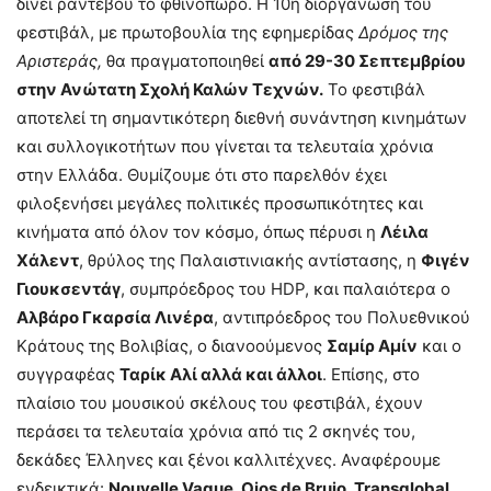
δίνει ραντεβού το φθινόπωρο. Η 10η διοργάνωση του
φεστιβάλ, με πρωτοβουλία της εφημερίδας
Δρόμος της
Αριστεράς,
θα πραγματοποιηθεί
από 29-30 Σεπτεμβρίου
στην Ανώτατη Σχολή Καλών Τεχνών.
Το φεστιβάλ
αποτελεί τη σημαντικότερη διεθνή συνάντηση κινημάτων
και συλλογικοτήτων που γίνεται τα τελευταία χρόνια
στην Ελλάδα. Θυμίζουμε ότι στο παρελθόν έχει
φιλοξενήσει μεγάλες πολιτικές προσωπικότητες και
κινήματα από όλον τον κόσμο, όπως πέρυσι η
Λέιλα
Χάλεντ
, θρύλος της Παλαιστινιακής αντίστασης, η
Φιγέν
Γιουκσεντάγ
, συμπρόεδρος του HDP, και παλαιότερα ο
Αλβάρο Γκαρσία Λινέρα
, αντιπρόεδρος του Πολυεθνικού
Κράτους της Βολιβίας, ο διανοούμενος
Σαμίρ Αμίν
και ο
συγγραφέας
Ταρίκ Αλί αλλά και άλλοι
. Επίσης, στο
πλαίσιο του μουσικού σκέλους του φεστιβάλ, έχουν
περάσει τα τελευταία χρόνια από τις 2 σκηνές του,
δεκάδες Έλληνες και ξένοι καλλιτέχνες. Αναφέρουμε
ενδεικτικά:
Nouvelle Vague, Ojos de Brujo, Transglobal