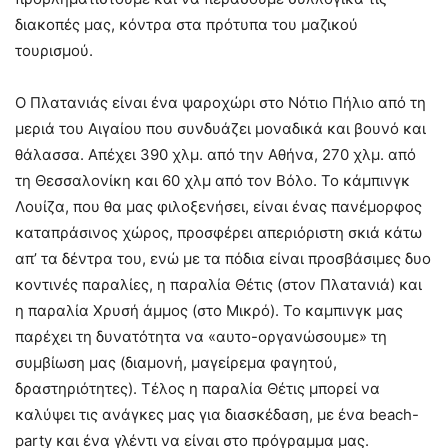
διακοπές μας, κόντρα στα πρότυπα του μαζικού
τουρισμού.
Ο Πλατανιάς είναι ένα ψαροχώρι στο Νότιο Πήλιο από τη
μεριά του Αιγαίου που συνδυάζει μοναδικά και βουνό και
θάλασσα. Απέχει 390 χλμ. από την Αθήνα, 270 χλμ. από
τη Θεσσαλονίκη και 60 χλμ από τον Βόλο. Το κάμπινγκ
Λουίζα, που θα μας φιλοξενήσει, είναι ένας πανέμορφος
καταπράσινος χώρος, προσφέρει απεριόριστη σκιά κάτω
απ’ τα δέντρα του, ενώ με τα πόδια είναι προσβάσιμες δυο
κοντινές παραλίες, η παραλία Θέτις (στον Πλατανιά) και
η παραλία Χρυσή άμμος (στο Μικρό). Το καμπινγκ μας
παρέχει τη δυνατότητα να «αυτο-οργανώσουμε» τη
συμβίωση μας (διαμονή, μαγείρεμα φαγητού,
δραστηριότητες). Τέλος η παραλία Θέτις μπορεί να
καλύψει τις ανάγκες μας για διασκέδαση, με ένα beach-
party και ένα γλέντι να είναι στο πρόγραμμα μας.