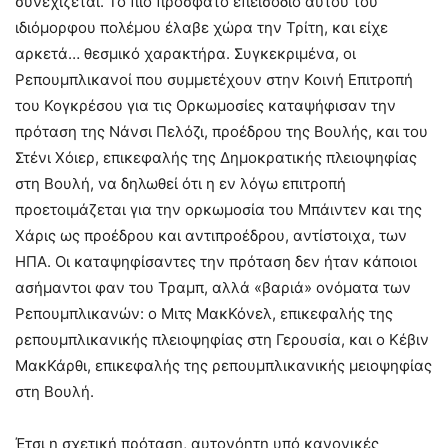
συνεχίζεται. Το πιο πρόσφατο επεισόδιο αυτού του
ιδιόμορφου πολέμου έλαβε χώρα την Τρίτη, και είχε
αρκετά… θεσμικό χαρακτήρα. Συγκεκριμένα, οι
Ρεπουμπλικανοί που συμμετέχουν στην Κοινή Επιτροπή
του Κογκρέσου για τις Ορκωμοσίες καταψήφισαν την
πρόταση της Νάνσι Πελόζι, προέδρου της Βουλής, και του
Στένι Χόιερ, επικεφαλής της Δημοκρατικής πλειοψηφίας
στη Βουλή, να δηλωθεί ότι η εν λόγω επιτροπή
προετοιμάζεται για την ορκωμοσία του Μπάιντεν και της
Χάρις ως προέδρου και αντιπροέδρου, αντίστοιχα, των
ΗΠΑ. Οι καταψηφίσαντες την πρόταση δεν ήταν κάποιοι
ασήμαντοι φαν του Τραμπ, αλλά «βαριά» ονόματα των
Ρεπουμπλικανών: ο Μιτς ΜακΚόνελ, επικεφαλής της
ρεπουμπλικανικής πλειοψηφίας στη Γερουσία, και ο Κέβιν
ΜακΚάρθι, επικεφαλής της ρεπουμπλικανικής μειοψηφίας
στη Βουλή.
Έτσι η σχετική πρόταση, αυτονόητη υπό κανονικές