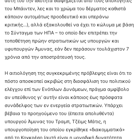
αυτή του την ιδιότητα διαφημίζεται από τους απολογητές
του Μπάιντεν, λες και το χρώμα του δέρματος καθιστά
κάποιον αυτομάτως προοδευτικό και υπεράνω
κριτικής…), αλλά εξακολουθεί να έχει το κώλυμα με βάση
το Σύνταγμα των ΗΠΑ – το οποίο δεν επιτρέπει την
τοποθέτηση πρώην στρατιωτικών ως υπουργών και
υφυπουργών Άμυνας, εάν δεν περάσουν τουλάχιστον 7
χρόνια από την αποστράτευσή τους.
Η αιτιολόγηση της συγκεκριμένης πρόβλεψης είναι ότι το
πόστο αποσκοπεί ακριβώς στη διασφάλιση του πολιτικού
ελέγχου επί των Ενόπλων Δυνάμεων, πράγμα αμφίβολο
αν υπεύθυνος γι’ αυτήν είναι κάποιος έως πρόσφατα
συνάδελφος των εν ενεργεία στρατιωτικών. Υπάρχει
βέβαια το προηγούμενο του (έπειτα απολυθέντα)
υπουργού Άμυνας του Τραμπ, Τζέιμς Μάτις, η
υπουργοποίηση του οποίου εγκρίθηκε «διακομματικά»
από το Κογκρέσο (αυτή είναι η μοναδική δυνατότητα