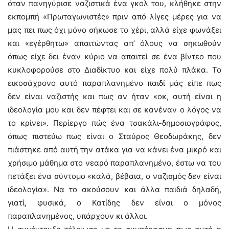
όταν πανηγύρισε ναζιστικά ένα γκολ του, κλήθηκε στην
εκπομπή «Πρωταγωνιστές» πριν από λίγες μέρες για να
μας πει πως όχι μόνο σήκωσε το χέρι, αλλά είχε φωνάξει
και «εγέρθητω» απαιτώντας απ’ όλους να σηκωθούν
όπως είχε δει έναν κύριο να απαιτεί σε ένα βίντεο που
κυκλοφορούσε στο Διαδίκτυο και είχε πολύ πλάκα. Το
εικοσάχρονο αυτό παραπλανημένο παιδί μάς είπε πως
δεν είναι ναζιστής και πως αν ήταν «οκ, αυτή είναι η
ιδεολογία μου και δεν πέφτει και σε κανέναν ο λόγος να
το κρίνει». Περίεργο πώς ένα τσακάλι-δημοσιογράφος,
όπως πιστεύω πως είναι ο Σταύρος Θεοδωράκης, δεν
πιάστηκε από αυτή την ατάκα για να κάνει ένα μικρό και
χρήσιμο μάθημα στο νεαρό παραπλανημένο, έστω να του
πετάξει ένα σύντομο «καλά, βέβαια, ο ναζισμός δεν είναι
ιδεολογία». Να το ακούσουν και άλλα παιδιά δηλαδή,
γιατί, φυσικά, ο Κατίδης δεν είναι ο μόνος
παραπλανημένος, υπάρχουν κι άλλοι.