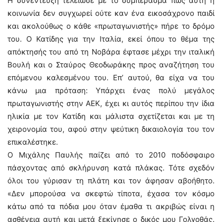
Η συνέντευξη τέλειωσε με το συμπέρασμα πως αυτή η
κοινωνία δεν συγχωρεί ούτε καν ένα εικοσάχρονο παιδί
και ακολούθως ο κάθε «πρωταγωνιστής» πήρε το δρόμο
του. Ο Κατίδης για την Ιταλία, εκεί όπου το θέμα της
απόκτησής του από τη Νοβάρα έφτασε μέχρι την ιταλική
Βουλή και ο Σταύρος Θεοδωράκης προς αναζήτηση του
επόμενου καλεσμένου του. Επ’ αυτού, θα είχα να του
κάνω μια πρόταση: Υπάρχει ένας πολύ μεγάλος
πρωταγωνιστής στην ΑΕΚ, έχει κι αυτός περίπου την ίδια
ηλικία με τον Κατίδη και μάλιστα σχετίζεται και με τη
χειρονομία του, αφού στην ψεύτικη δικαιολογία του τον
επικαλέστηκε.
Ο Μιχάλης Παυλής παίζει από το 2010 ποδόσφαιρο
πάσχοντας από σκλήρυνση κατά πλάκας. Τότε σχεδόν
όλοι του γύρισαν τη πλάτη και τον άφησαν αβοήθητο.
«Δεν μπορούσα να σκεφτώ τίποτα, έχασα τον κόσμο
κάτω από τα πόδια μου όταν έμαθα τι ακριβώς είναι η
ασθένεια αυτή και μετά ξεκίνησε ο δικός μου Γολγοθάς.