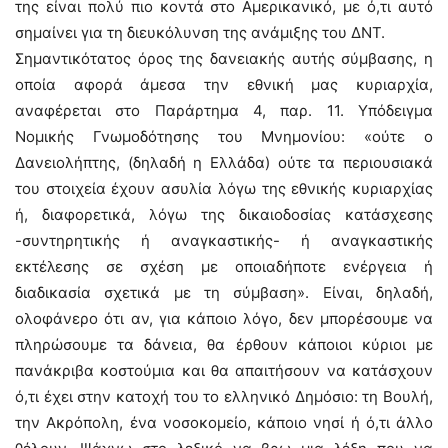
της είναι πολύ πιο κοντά στο Αμερικανικό, με ό,τι αυτό
σημαίνει για τη διευκόλυνση της ανάμιξης του ΔΝΤ.
Σημαντικότατος όρος της δανειακής αυτής σύμβασης, η
οποία αφορά άμεσα την εθνική μας κυριαρχία,
αναφέρεται στο Παράρτημα 4, παρ. 11. Υπόδειγμα
Νομικής Γνωμοδότησης του Μνημονίου: «ούτε ο
Δανειολήπτης, (δηλαδή η Ελλάδα) ούτε τα περιουσιακά
του στοιχεία έχουν ασυλία λόγω της εθνικής κυριαρχίας
ή, διαφορετικά, λόγω της δικαιοδοσίας κατάσχεσης
-συντηρητικής ή αναγκαστικής- ή αναγκαστικής
εκτέλεσης σε σχέση με οποιαδήποτε ενέργεια ή
διαδικασία σχετικά με τη σύμβαση». Είναι, δηλαδή,
ολοφάνερο ότι αν, για κάποιο λόγο, δεν μπορέσουμε να
πληρώσουμε τα δάνεια, θα έρθουν κάποιοι κύριοι με
πανάκριβα κοστούμια και θα απαιτήσουν να κατάσχουν
ό,τι έχει στην κατοχή του το ελληνικό Δημόσιο: τη Βουλή,
την Ακρόπολη, ένα νοσοκομείο, κάποιο νησί ή ό,τι άλλο