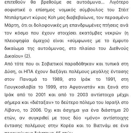
επιτεθούν θα βρεθούμε σε αυτοάμυνα… Λιγότερο
σοφιστικέ ο επίσημος νομικός σύμβουλος του Στέιτ
Ντιπάρτμεντ κύριος Koh μας διαβεβαίωνε, τον περασμένο
Μάρτη, ότι οι δολοφονικές μη επανδρωμένες πτήσεις ανά
τον κόσμο που έχουν στοιχίσει εκατόμβες νεκρών (η
πλειοψηφία άμαχοι) είναι «σύμφωνες με το έμφυτο
δικαίωμα της αυτοάμυνας, στο πλαίσιο του Διεθνούς
Δικαίου» (2).
Από τότε που οι Σοβιετικοί παραδόθηκαν και τυπικά στη
Δύση, οι ΗΠΑ έχουν διεξάγει πολέμους μεγάλης έντασης
στον Παναμά το 1989, στο Ιράκ το 1991, στη
Γιουγκοσλαβία το 1999, στο Αφγανιστάν και ξανά στο
Ιράκ από το 2001 και από το 2003 αντίστοιχα μέχρι
σήμερα και «διέταξαν» το δεύτερο πόλεμο του Ισραήλ στο
Λίβανο, το 2006. Όχι και άσχημα για ένα διάστημα 20
ετών, αν συγκριθεί με τους δύο «μόνο» αντίστοιχης
έντασης πολέμους στην Κορέα και το Βιετνάμ σε ένα