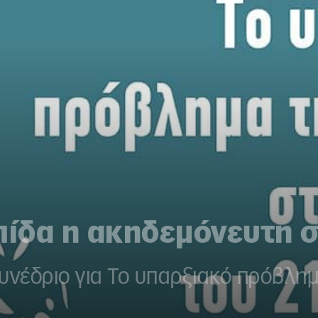
πίδα η ακηδεμόνευτη 
υνέδριο για Το υπαρξιακό πρόβλη