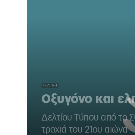
ΠΟΛΙΤΙΚΉ
Οξυγόνο και ελ
Δελτίου Τύπου από το Σ
τροχιά του 21ου αιώνα