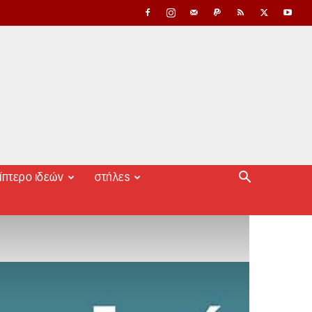
ίπτερο ιδεών
στήλες