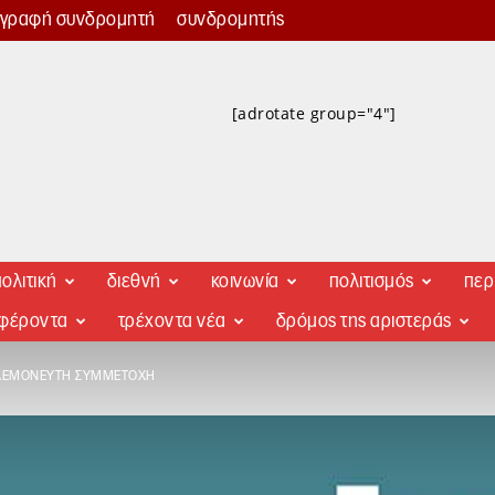
γγραφή συνδρομητή
συνδρομητής
[adrotate group="4"]
ολιτική
διεθνή
κοινωνία
πολιτισμός
περ
αφέροντα
τρέχοντα νέα
δρόμος της αριστεράς
ΗΔΕΜΌΝΕΥΤΗ ΣΥΜΜΕΤΟΧΉ