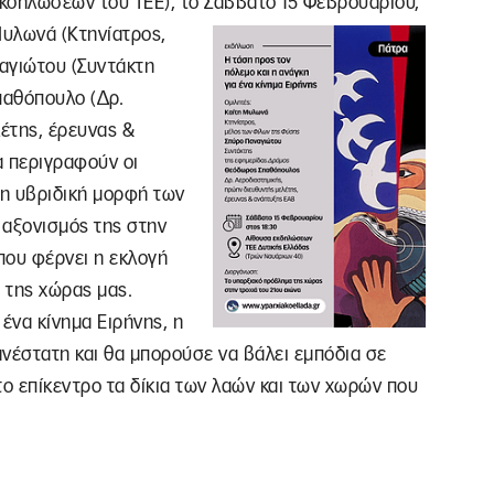
κδηλώσεων του ΤΕΕ), το Σάββατο 15 Φεβρουαρίου,
Μυλωνά (Κτηνίατρος,
αγιώτου (Συντάκτη
παθόπουλο (Δρ.
έτης, έρευνας &
α περιγραφούν οι
 η υβριδική μορφή των
 αξονισμός της στην
 που φέρνει η εκλογή
η της χώρας μας.
ένα κίνημα Ειρήνης, η
νέστατη και θα μπορούσε να βάλει εμπόδια σε
το επίκεντρο τα δίκια των λαών και των χωρών που