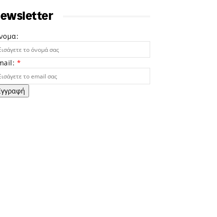
ewsletter
νομα:
mail:
*
Εγγραφή