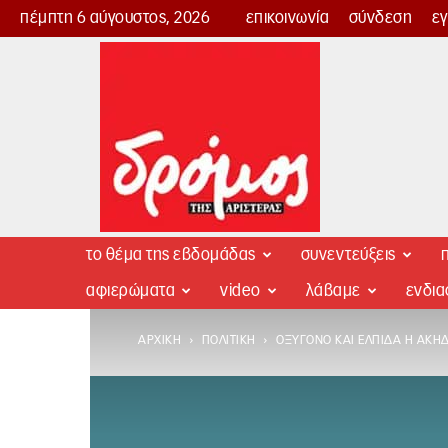
πέμπτη 6 αύγουστος, 2026
επικοινωνία
σύνδεση
ε
Δρόμος
της
Αριστεράς
το θέμα της εβδομάδας
συνεντεύξεις
π
αφιερώματα
video
λάβαμε
ενδι
ΑΡΧΙΚΉ
ΠΟΛΙΤΙΚΉ
ΟΞΥΓΌΝΟ ΚΑΙ ΕΛΠΊΔΑ Η ΑΚ