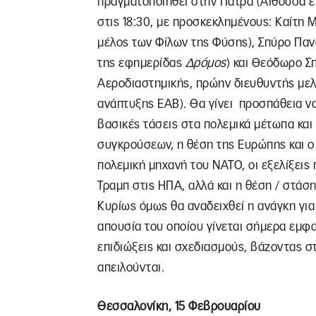
πραγματοποιηθεί στην Πάτρα (Αίθουσα ε
στις 18:30, με προσκεκλημένους: Καίτη 
μέλος των Φίλων της Φύσης), Σπύρο Παν
της εφημερίδας
Δρόμος
) και Θεόδωρο Σ
Αεροδιαστημικής, πρώην διευθυντής μελ
ανάπτυξης ΕΑΒ). Θα γίνει προσπάθεια ν
βασικές τάσεις στα πολεμικά μέτωπα και
συγκρούσεων, η θέση της Ευρώπης και ο
πολεμική μηχανή του ΝΑΤΟ, οι εξελίξεις
Τραμπ στις ΗΠΑ, αλλά και η θέση / στάσ
Κυρίως όμως θα αναδειχθεί η ανάγκη για 
απουσία του οποίου γίνεται σήμερα εμφα
επιδιώξεις και σχεδιασμούς, βάζοντας σ
απειλούνται.
Θεσσαλονίκη, 15 Φεβρουαρίου